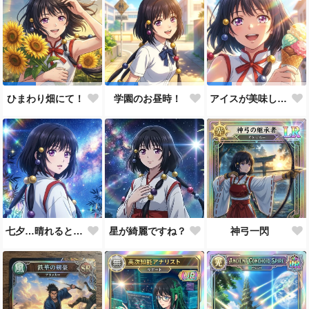
ひまわり畑にて！
学園のお昼時！
アイスが美味しい季節です
七夕…晴れると良いなぁ。
星が綺麗ですね？
神弓一閃