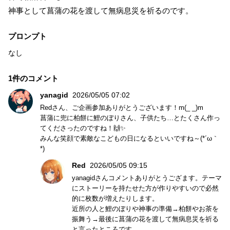
神事として菖蒲の花を渡して無病息災を祈るのです。
プロンプト
なし
1件のコメント
yanagid
2026/05/05 07:02
Redさん、ご企画参加ありがとうございます！m(_ _)m
菖蒲に兜に柏餅に鯉のぼりさん、子供たち…とたくさん作っ
てくださったのですね！🙌✨
みんな笑顔で素敵なこどもの日になるといいですね～(*´ω｀
*)
Red
2026/05/05 09:15
yanagidさんコメントありがとうござます。テーマ
にストーリーを持たせた方が作りやすいので必然
的に枚数が増えたりします。
近所の人と鯉のぼりや神事の準備→柏餅やお茶を
振舞う→最後に菖蒲の花を渡して無病息災を祈る
と言ったところです。