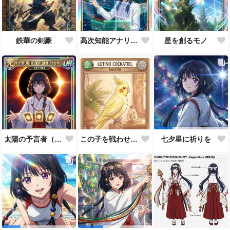
鉄華の剣豪
高次知能アナリスト MEI（Mathematical Electronic Intelligenc）
星を創るモノ
太陽の予言者（プロンプト使い方あってるんだろうか？）
この子を戦わせるなんて出来ません！！
七夕星に祈りを