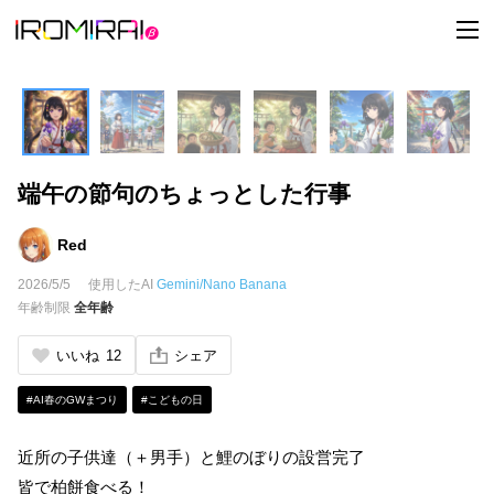
t
o
g
g
l
e
n
a
v
i
端午の節句のちょっとした行事
g
a
t
i
Red
o
n
2026/5/5
使用したAI
Gemini/Nano Banana
年齢制限
全年齢
いいね
12
シェア
#AI春のGWまつり
#こどもの日
近所の子供達（＋男手）と鯉のぼりの設営完了
皆で柏餅食べる！