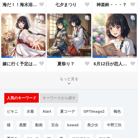
神楽鈴・・・？
海だ！！海水浴だ！！
七夕まつり
嫁に行く予定は無いのだけれど！
夏祭り？
6月12日が恋人の日と言うので…
もっと見る
人気のキーワード
キーワードから探す
ビキニ
水着
AIart
夏コーデ
GPTImage2
褐色
猫
黒髪
動画
百合
kawaii
美少女
中野三玖