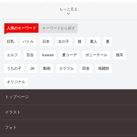
もっと見る
人気のキーワード
キーワードから探す
巨乳
バトル
日本
女の子
猫
素人
夏
エルフ
百合
kawaii
夏コーデ
ポニーテール
猫耳
うちの子
JK
動画
カラフル
田舎
格闘技
オリジナル
トップページ
イラスト
フォト