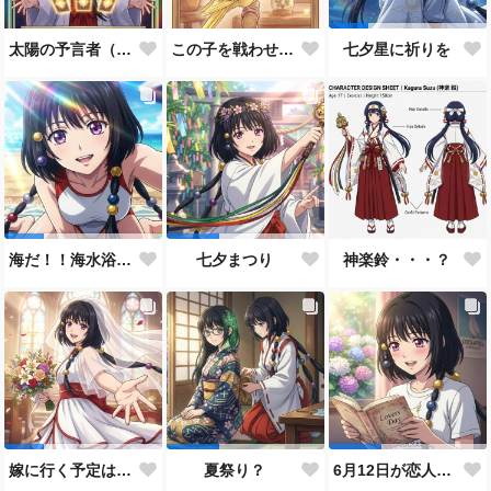
太陽の予言者（プロンプト使い方あってるんだろうか？）
この子を戦わせるなんて出来ません！！
七夕星に祈りを
神楽鈴・・・？
海だ！！海水浴だ！！
七夕まつり
嫁に行く予定は無いのだけれど！
夏祭り？
6月12日が恋人の日と言うので…