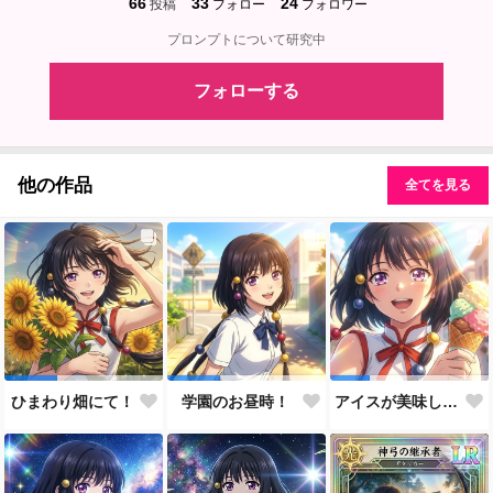
66
33
24
投稿
フォロー
フォロワー
プロンプトについて研究中
フォローする
他の作品
全てを見る
ひまわり畑にて！
学園のお昼時！
アイスが美味しい季節です