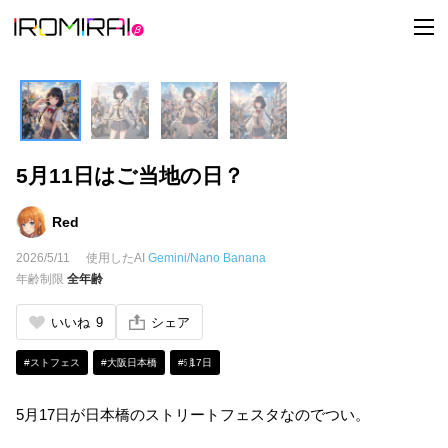
t
o
g
g
l
e
n
a
v
i
5月11日はご当地の日？
g
a
t
i
Red
o
n
2026/5/11
使用したAI
Gemini/Nano Banana
年齢制限
全年齢
いいね
9
シェア
#ストフェス
#大阪日本橋
#㋄17日
5月17日が日本橋のストリートフェスタなのでつい。