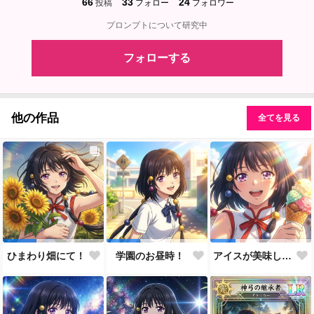
66
33
24
投稿
フォロー
フォロワー
プロンプトについて研究中
フォローする
他の作品
全てを見る
ひまわり畑にて！
学園のお昼時！
アイスが美味しい季節です