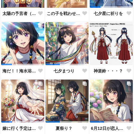
太陽の予言者（プロンプト使い方あってるんだろうか？）
この子を戦わせるなんて出来ません！！
七夕星に祈りを
神楽鈴・・・？
海だ！！海水浴だ！！
七夕まつり
嫁に行く予定は無いのだけれど！
夏祭り？
6月12日が恋人の日と言うので…