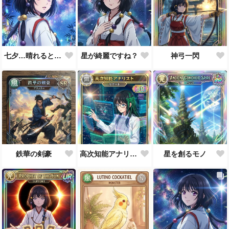
七夕…晴れると良いなぁ。
星が綺麗ですね？
神弓一閃
鉄華の剣豪
高次知能アナリスト MEI（Mathematical Electronic Intelligenc）
星を創るモノ