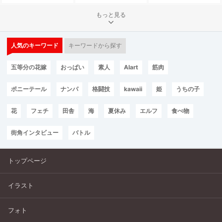
もっと見る
人気のキーワード
キーワードから探す
五等分の花嫁
おっぱい
素人
AIart
筋肉
ポニーテール
ナンパ
格闘技
kawaii
姫
うちの子
花
フェチ
田舎
海
夏休み
エルフ
食べ物
街角インタビュー
バトル
トップページ
イラスト
フォト