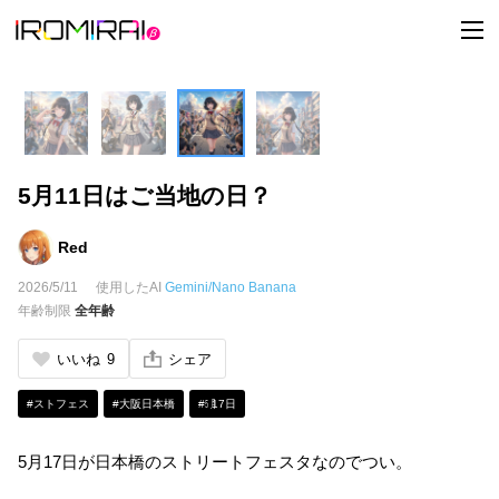
t
o
g
g
l
e
n
a
v
i
5月11日はご当地の日？
g
a
t
i
Red
o
n
2026/5/11
使用したAI
Gemini/Nano Banana
年齢制限
全年齢
いいね
9
シェア
#ストフェス
#大阪日本橋
#㋄17日
5月17日が日本橋のストリートフェスタなのでつい。