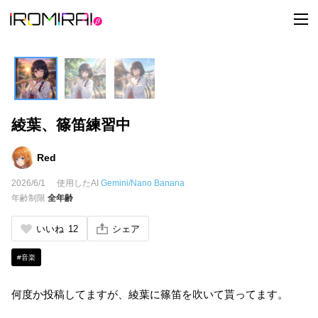
t
o
g
g
l
e
n
a
v
i
綾葉、篠笛練習中
g
a
t
i
Red
o
n
2026/6/1
使用したAI
Gemini/Nano Banana
年齢制限
全年齢
いいね
12
シェア
#音楽
何度か投稿してますが、綾葉に篠笛を吹いて貰ってます。