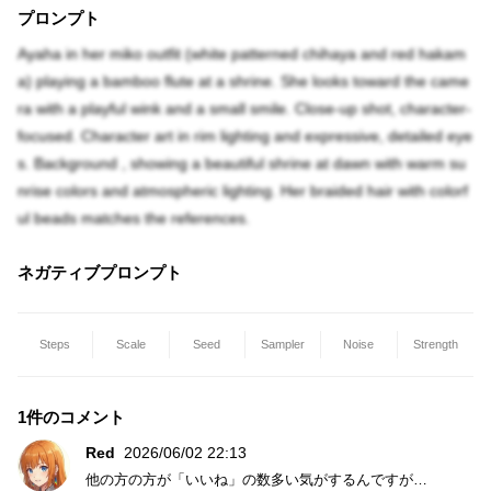
プロンプト
Ayaha in her miko outfit (white patterned chihaya and red hakam
a) playing a bamboo flute at a shrine. She looks toward the came
ra with a playful wink and a small smile. Close-up shot, character-
focused. Character art in rim lighting and expressive, detailed eye
s. Background , showing a beautiful shrine at dawn with warm su
nrise colors and atmospheric lighting. Her braided hair with colorf
ul beads matches the references.
ネガティブプロンプト
Steps
Scale
Seed
Sampler
Noise
Strength
1件のコメント
Red
2026/06/02 22:13
他の方の方が「いいね」の数多い気がするんですが…