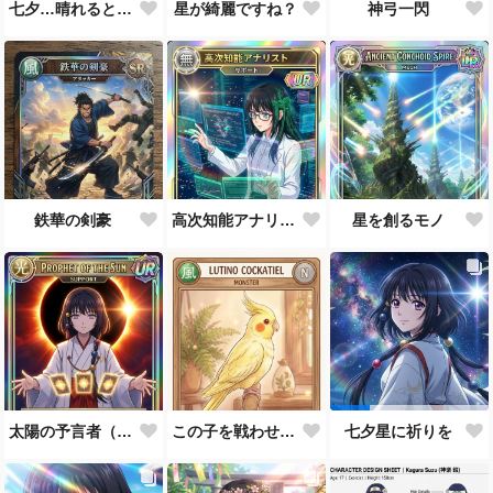
七夕…晴れると良いなぁ。
星が綺麗ですね？
神弓一閃
鉄華の剣豪
高次知能アナリスト MEI（Mathematical Electronic Intelligenc）
星を創るモノ
太陽の予言者（プロンプト使い方あってるんだろうか？）
この子を戦わせるなんて出来ません！！
七夕星に祈りを