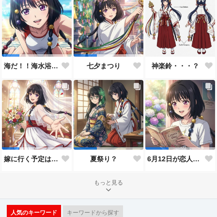
神楽鈴・・・？
海だ！！海水浴だ！！
七夕まつり
嫁に行く予定は無いのだけれど！
夏祭り？
6月12日が恋人の日と言うので…
もっと見る
人気のキーワード
キーワードから探す