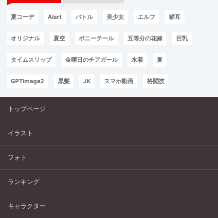
夏コーデ
AIart
バトル
美少女
エルフ
猫耳
オリジナル
夏空
ポニーテール
五等分の花嫁
巨乳
タイムスリップ
金曜日のチアガール
水着
夏
GPTImage2
黒髪
JK
スマホ動画
格闘技
トップページ
イラスト
フォト
ランキング
キャラクター