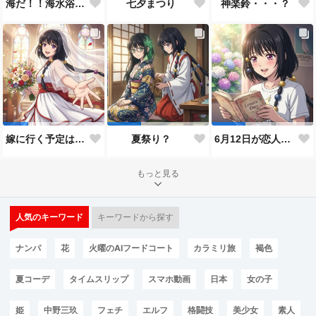
神楽鈴・・・？
海だ！！海水浴だ！！
七夕まつり
嫁に行く予定は無いのだけれど！
夏祭り？
6月12日が恋人の日と言うので…
もっと見る
人気のキーワード
キーワードから探す
ナンパ
花
火曜のAIフードコート
カラミリ旅
褐色
夏コーデ
タイムスリップ
スマホ動画
日本
女の子
姫
中野三玖
フェチ
エルフ
格闘技
美少女
素人