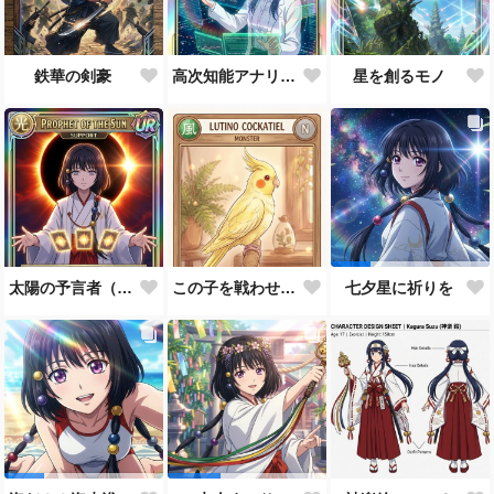
鉄華の剣豪
高次知能アナリスト MEI（Mathematical Electronic Intelligenc）
星を創るモノ
太陽の予言者（プロンプト使い方あってるんだろうか？）
この子を戦わせるなんて出来ません！！
七夕星に祈りを