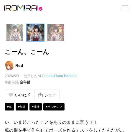
t
o
g
g
l
e
n
a
v
i
こーん、こーん
g
a
t
i
Red
o
n
2026/5/9
使用したAI
Gemini/Nano Banana
年齢制限
全年齢
いいね
9
シェア
#狐
#和装
#神社
#ポルナレフ
い、いま起こったことをありのままに言うぜ！
狐の形を手で作らせてポーズを作るテストをしてたんだが…