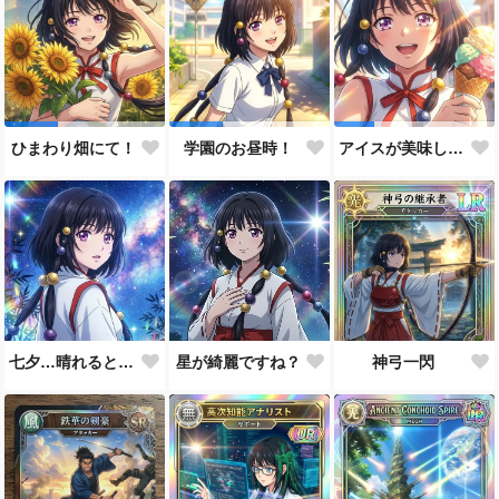
ひまわり畑にて！
学園のお昼時！
アイスが美味しい季節です
七夕…晴れると良いなぁ。
星が綺麗ですね？
神弓一閃