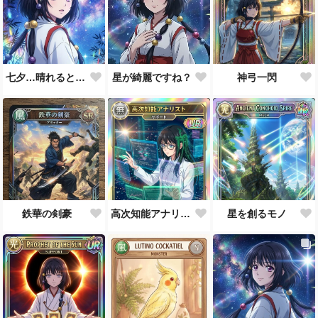
七夕…晴れると良いなぁ。
星が綺麗ですね？
神弓一閃
鉄華の剣豪
高次知能アナリスト MEI（Mathematical Electronic Intelligenc）
星を創るモノ