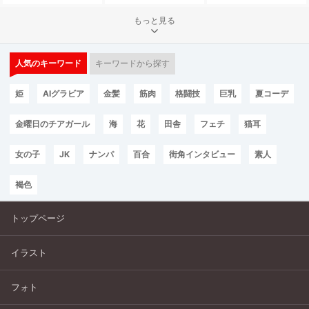
もっと見る
人気のキーワード
キーワードから探す
姫
AIグラビア
金髪
筋肉
格闘技
巨乳
夏コーデ
金曜日のチアガール
海
花
田舎
フェチ
猫耳
女の子
JK
ナンパ
百合
街角インタビュー
素人
褐色
トップページ
イラスト
フォト