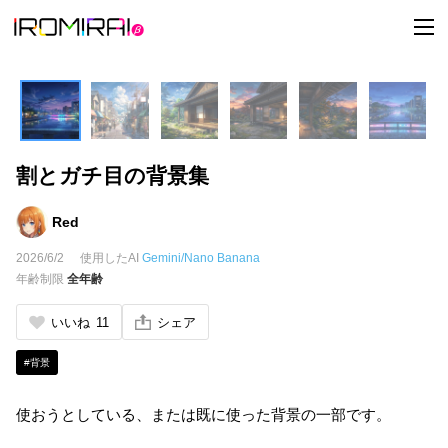
t
o
g
g
l
e
n
a
v
i
割とガチ目の背景集
g
a
t
i
Red
o
n
2026/6/2
使用したAI
Gemini/Nano Banana
年齢制限
全年齢
いいね
11
シェア
#背景
使おうとしている、または既に使った背景の一部です。