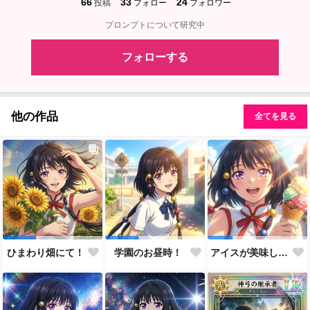
66
33
24
投稿
フォロー
フォロワー
プロンプトについて研究中
フォローする
他の作品
全てを見る
ひまわり畑にて！
学園のお昼時！
アイスが美味しい季節です