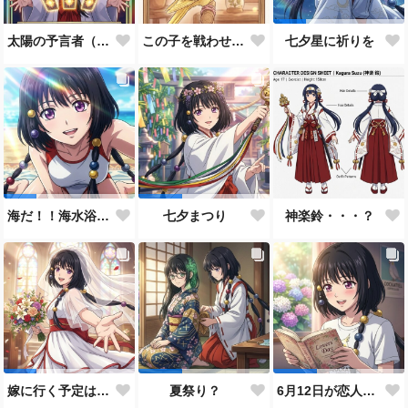
太陽の予言者（プロンプト使い方あってるんだろうか？）
この子を戦わせるなんて出来ません！！
七夕星に祈りを
神楽鈴・・・？
海だ！！海水浴だ！！
七夕まつり
嫁に行く予定は無いのだけれど！
夏祭り？
6月12日が恋人の日と言うので…