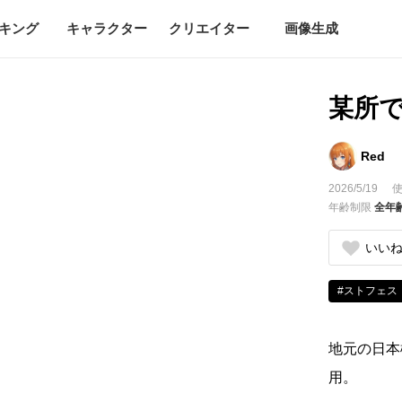
キング
キャラクター
クリエイター
画像生成
某所
Red
2026/5/19
使
年齢制限
全年
いい
#ストフェス
地元の日本
用。