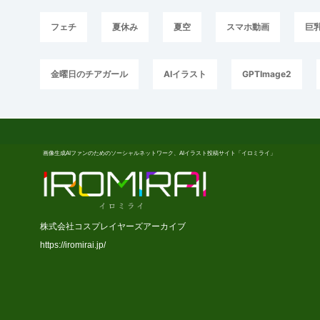
フェチ
夏休み
夏空
スマホ動画
巨
金曜日のチアガール
AIイラスト
GPTImage2
画像生成AIファンのためのソーシャルネットワーク、AIイラスト投稿サイト「イロミライ」
株式会社コスプレイヤーズアーカイブ
https://iromirai.jp/