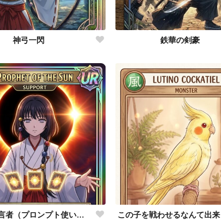
神弓一閃
鉄華の剣豪
太陽の予言者（プロンプト使い方あってるんだろうか？）