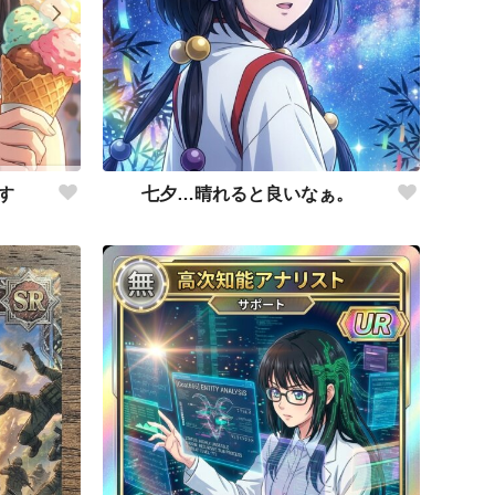
七夕…晴れると良いなぁ。
す