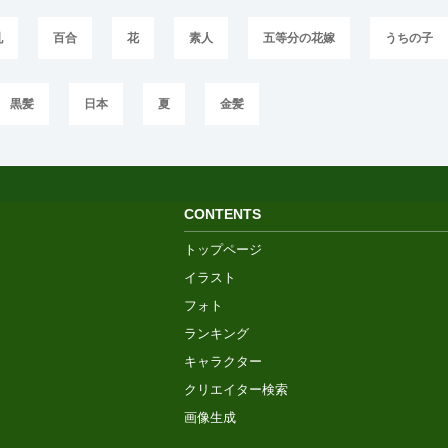
乳
百合
花
素人
五等分の花嫁
うちの子
黒髪
日本
夏
金髪
CONTENTS
トップページ
イラスト
フォト
ランキング
キャラクター
クリエイター検索
画像生成