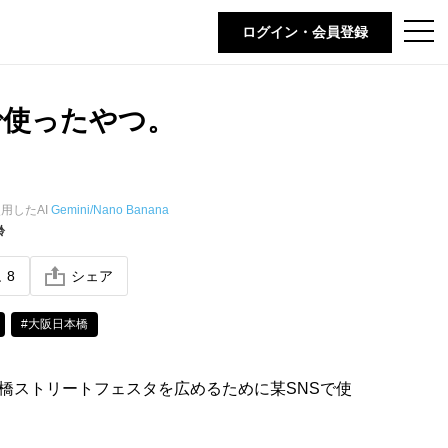
t
ログイン・会員登録
o
g
g
l
e
で使ったやつ。
n
a
v
i
g
a
t
用したAI
Gemini/Nano Banana
i
齢
o
n
ね
8
シェア
#大阪日本橋
橋ストリートフェスタを広めるために某SNSで使