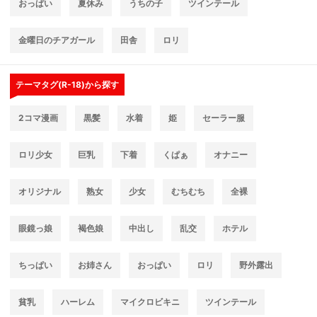
おっぱい
夏休み
うちの子
ツインテール
金曜日のチアガール
田舎
ロリ
テーマタグ(R-18)から探す
2コマ漫画
黒髪
水着
姫
セーラー服
ロリ少女
巨乳
下着
くぱぁ
オナニー
オリジナル
熟女
少女
むちむち
全裸
眼鏡っ娘
褐色娘
中出し
乱交
ホテル
ちっぱい
お姉さん
おっぱい
ロリ
野外露出
貧乳
ハーレム
マイクロビキニ
ツインテール