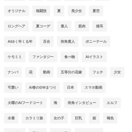
オリジナル
格闘技
夏
美少女
夏空
ロングヘア
夏コーデ
素人
筋肉
猫耳
AIゆく年くる年
百合
街角素人
ポニーテール
ケモミミ
ファンタジー
食べ物
AIイラスト
ナンパ
花
動画
五等分の花嫁
フェチ
少女
可愛い
AI春のGWまつり
日本
スマホ動画
火曜のAIフードコート
海
街角インタビュー
エルフ
水着
カラミリ旅
女の子
巨乳
姫
褐色