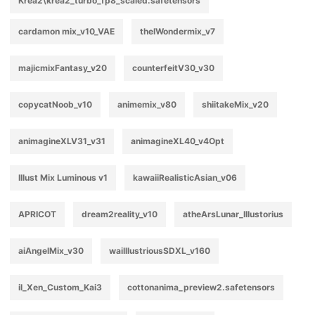
Krea2\krea2_turbo_fp8_scaled.safetensors
cardamon mix_v10_VAE
theIWondermix_v7
majicmixFantasy_v20
counterfeitV30_v30
copycatNoob_v10
animemix_v80
shiitakeMix_v20
animagineXLV31_v31
animagineXL40_v4Opt
Illust Mix Luminous v1
kawaiiRealisticAsian_v06
APRICOT
dream2reality_v10
atheArsLunar_Illustorius
aiAngelMix_v30
waiIllustriousSDXL_v160
il_Xen_Custom_Kai3
cottonanima_preview2.safetensors