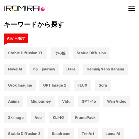
t
o
g
g
キーワードから探す
l
e
n
AIから探す
a
v
i
Stable Diffusion XL
その他
Stable Diffusion
g
a
t
i
NovelAI
niji・journey
Dalle
Gemini/Nano Banana
o
n
Grok Imagine
GPT Image 2
FLUX
Sora
Anima
Midjourney
Vidu
GPT-4o
Wan Video
Z-Image
Veo
KLING
FramePack
Stable Diffusion 3
Seedream
TrinArt
Luma AI