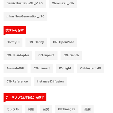
fiamixIllustriousXL_v190
ChromaXL_v1b
pikasNewGeneration_v20
技術から探す
ComfyUI
CN-Canny
CN-OpenPose
CN-IP-Adapter
CN-Inpaint
CN-Depth
AnimateDiff
CN-Lineart
IC-Light
CN-Instant-ID
CN-Reference
Instance Diffusion
テーマタグ(全年齢)から探す
カラフル
制服
金髪
GPTImage2
黒髪