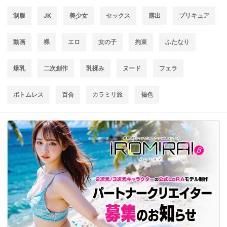
制服
JK
美少女
セックス
露出
プリキュア
動画
裸
エロ
女の子
拘束
ふたなり
爆乳
二次創作
乳揉み
ヌード
フェラ
ボトムレス
百合
カラミリ旅
褐色