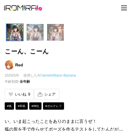
t
o
g
g
l
e
n
a
v
i
こーん、こーん
g
a
t
i
Red
o
n
2026/5/9
使用したAI
Gemini/Nano Banana
年齢制限
全年齢
いいね
9
シェア
#狐
#和装
#神社
#ポルナレフ
い、いま起こったことをありのままに言うぜ！
狐の形を手で作らせてポーズを作るテストをしてたんだが…