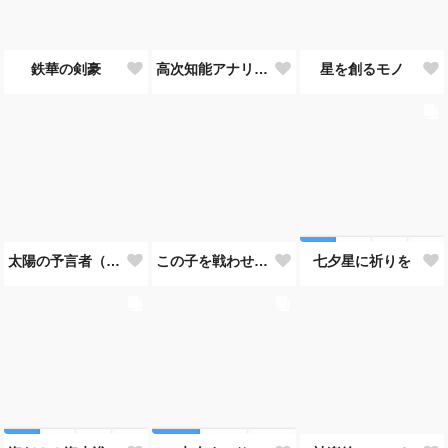
鉄華の剣豪
高次知能アナリスト MEI（Mathematical Electronic Intelligenc）
星を創るモノ
太陽の予言者（プロンプト使い方あってるんだろうか？）
この子を戦わせるなんて出来ません！！
七夕星に祈りを