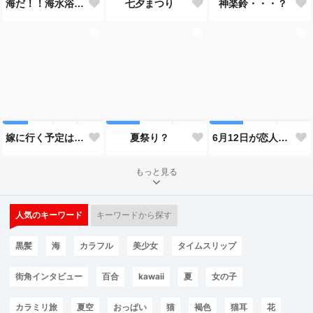
神楽鈴・・・？
海だ！！海水浴だ！！
七夕まつり
嫁に行く予定は無いのだけれど！
夏祭り？
6月12日が恋人の日と言うので…
もっと見る
人気のキーワード
キーワードから探す
黒髪
海
カラフル
美少女
タイムスリップ
街角インタビュー
百合
kawaii
夏
女の子
カラミリ旅
夏空
おっぱい
猫
褐色
猫耳
花