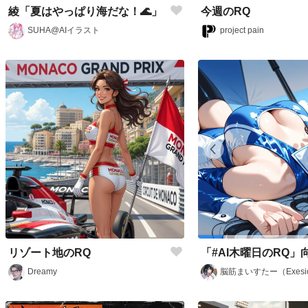
綾「夏はやっぱり海だな！🌊」
今週のRQ
SUHA@AIイラスト
project pain
リゾート地のRQ
Dreamy
脳筋まいすたー（Exesi