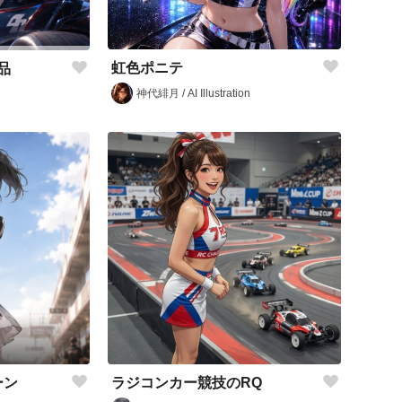
虹色ポニテ
品
神代緋月 / AI Illustration
ーン
ラジコンカー競技のRQ