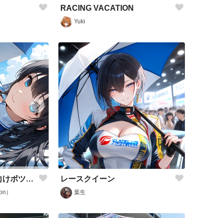
RACING VACATION
Yuki
レースクイーン
「#AI木曜日のRQ」向けボツイラストとか
葉生
on）