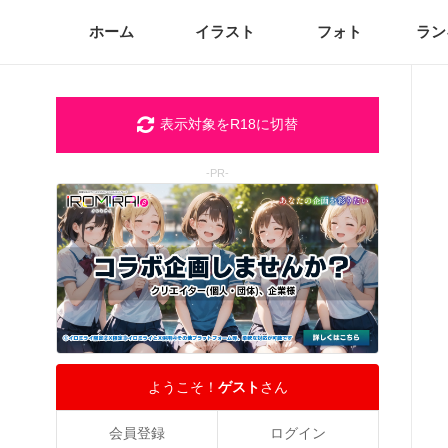
ホーム
イラスト
フォト
ラン
表示対象をR18に切替
-PR-
ようこそ！
ゲスト
さん
会員登録
ログイン