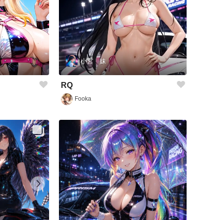
小宮 妹
RQ
Fooka