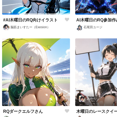
#AI木曜日のRQ向けイラスト
AI木曜日のRQ参加作
脳筋まいすたー（Exesion）
石尾田ユージ
あかり
RQダークエルフさん
木曜日のレースクイ