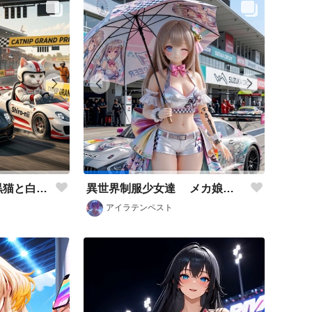
異世界制服少女達 黒猫と白猫兄さん‼️ アクリルドールフィギュア
異世界制服少女達 メカ娘 レースクィーン‼️
アイラテンペスト