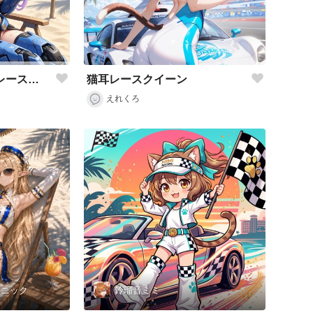
猫耳レースクイーン
異世界制服少女達 レースクィーンと黒猫🐈‍⬛と白猫🐈兄さん アクリルドールフィギュア
えれくろ
トニック
鈴瑠音ミミ