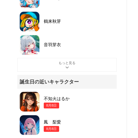
鶴来秋芽
音羽芽衣
もっと見る
誕生日の近いキャラクター
不知火はるか
8月8日
鳳 梨愛
8月8日