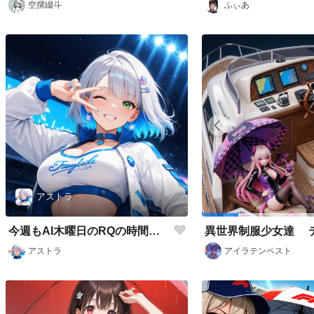
空撰綴斗
ふぃあ
アストラ
今週もAI木曜日のRQの時間だよ
アストラ
アイラテンペスト