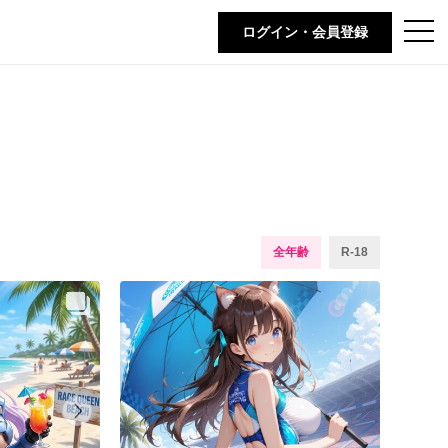
t
ログイン・会員登録
o
g
g
l
e
n
a
v
i
g
a
t
i
o
n
全年齢
R-18