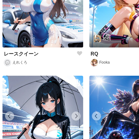
松岡
レースクイーン
RQ
えれくろ
Fooka