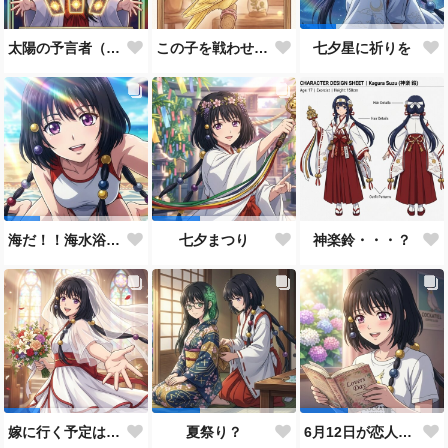
太陽の予言者（プロンプト使い方あってるんだろうか？）
この子を戦わせるなんて出来ません！！
七夕星に祈りを
神楽鈴・・・？
海だ！！海水浴だ！！
七夕まつり
嫁に行く予定は無いのだけれど！
夏祭り？
6月12日が恋人の日と言うので…