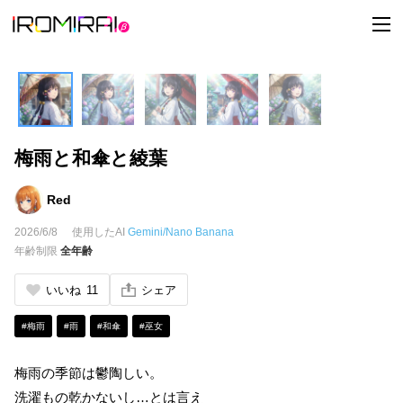
t
o
g
g
l
e
n
a
v
i
梅雨と和傘と綾葉
g
a
t
i
Red
o
n
2026/6/8
使用したAI
Gemini/Nano Banana
年齢制限
全年齢
いいね
11
シェア
#梅雨
#雨
#和傘
#巫女
梅雨の季節は鬱陶しい。
洗濯もの乾かないし…とは言え