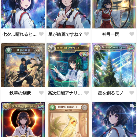
七夕…晴れると良いなぁ。
星が綺麗ですね？
神弓一閃
鉄華の剣豪
高次知能アナリスト MEI（Mathematical Electronic Intelligenc）
星を創るモノ