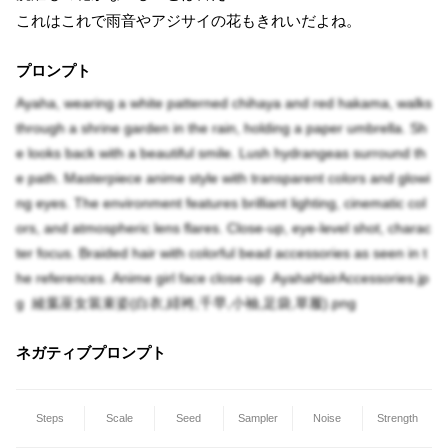
これはこれで雨音やアジサイの花もきれいだよね。
プロンプト
Ayaha, wearing a white patterned chihaya and red hakama, walks
through a shrine garden in the rain, holding a paper umbrella. Sh
e looks back with a beautiful smile. Lush hydrangeas surround th
e path. Masterpiece anime style with transparent colors and glowi
ng eyes. The environment features brilliant lighting, cinematic col
ors, and atmospheric lens flares. Close-up, eye-level shot, charac
ter focus. Braided hair with colorful bead accessories as seen in t
he references. Anime girl face close-up AyahaHairAccessories.jp
g 綾葉巫女装束姿(白衣,緋袴,千早,小袖,足袋,草履).png
ネガティブプロンプト
Steps
Scale
Seed
Sampler
Noise
Strength