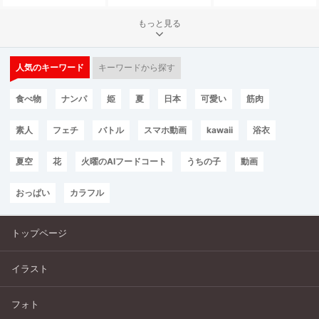
もっと見る
人気のキーワード
キーワードから探す
食べ物
ナンパ
姫
夏
日本
可愛い
筋肉
素人
フェチ
バトル
スマホ動画
kawaii
浴衣
夏空
花
火曜のAIフードコート
うちの子
動画
おっぱい
カラフル
トップページ
イラスト
フォト