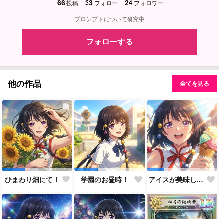
66
33
24
投稿
フォロー
フォロワー
プロンプトについて研究中
フォローする
他の作品
全てを見る
ひまわり畑にて！
学園のお昼時！
アイスが美味しい季節です