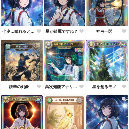
七夕…晴れると良いなぁ。
星が綺麗ですね？
神弓一閃
鉄華の剣豪
高次知能アナリスト MEI（Mathematical Electronic Intelligenc）
星を創るモノ