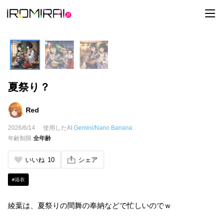
t
o
g
g
l
e
n
a
v
i
夏祭り？
g
a
t
i
Red
o
n
2026/6/14
使用したAI
Gemini/Nano Banana
年齢制限
全年齢
いいね
10
シェア
#浴衣
綾葉は、夏祭りの間舞の奉納などで忙しいのでｗ