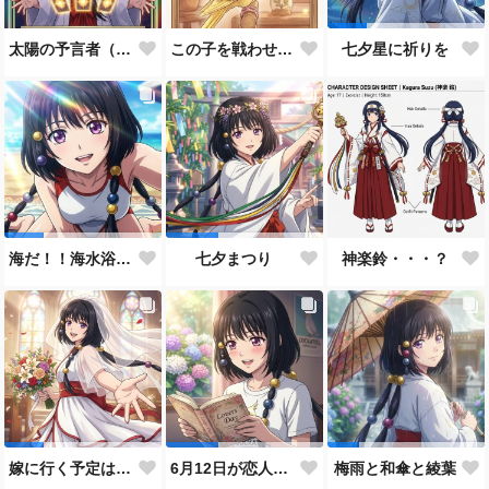
太陽の予言者（プロンプト使い方あってるんだろうか？）
この子を戦わせるなんて出来ません！！
七夕星に祈りを
神楽鈴・・・？
海だ！！海水浴だ！！
七夕まつり
嫁に行く予定は無いのだけれど！
6月12日が恋人の日と言うので…
梅雨と和傘と綾葉