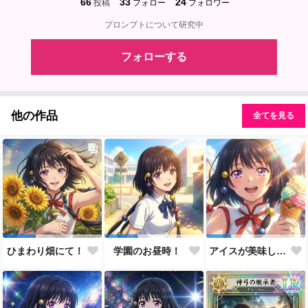
66
33
24
投稿
フォロー
フォロワー
プロンプトについて研究中
フォローする
他の作品
全てを見る
ひまわり畑にて！
学園のお昼時！
アイスが美味しい季節です