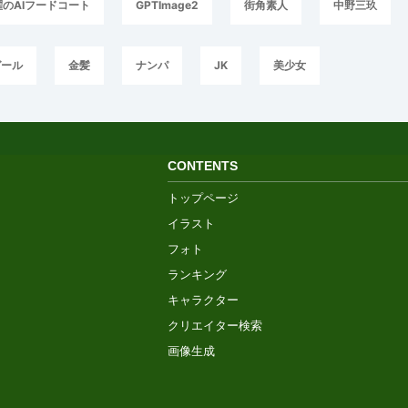
曜のAIフードコート
GPTImage2
街角素人
中野三玖
ガール
金髪
ナンパ
JK
美少女
CONTENTS
トップページ
イラスト
フォト
ランキング
キャラクター
クリエイター検索
画像生成