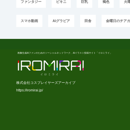
ファンタジー
ビキニ
巨乳
褐色
火
スマホ動画
AIグラビア
田舎
金曜日のチア
画像生成AIファンのためのソーシャルネットワーク、AIイラスト投稿サイト「イロミライ」
株式会社コスプレイヤーズアーカイブ
https://iromirai.jp/