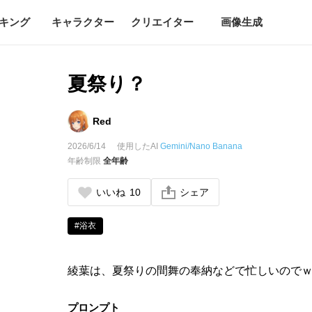
キング
キャラクター
クリエイター
画像生成
夏祭り？
Red
2026/6/14
使用したAI
Gemini/Nano Banana
年齢制限
全年齢
いいね
10
シェア
#浴衣
綾葉は、夏祭りの間舞の奉納などで忙しいので
プロンプト