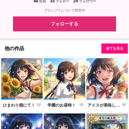
66
33
24
投稿
フォロー
フォロワー
プロンプトについて研究中
フォローする
他の作品
全てを見る
ひまわり畑にて！
学園のお昼時！
アイスが美味しい季節です