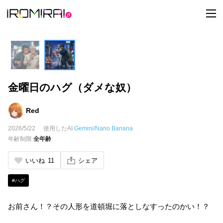
t
o
g
g
l
e
n
a
v
i
金曜日のハグ（ダメな奴）
g
a
t
i
Red
o
n
2026/5/22
使用したAI
Gemini/Nano Banana
年齢制限
全年齢
いいね
11
シェア
#ハグ
お前さん！？その人形を道頓堀に落としなすったのかい！？