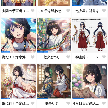
太陽の予言者（プロンプト使い方あってるんだろうか？）
この子を戦わせるなんて出来ません！！
七夕星に祈りを
神楽鈴・・・？
海だ！！海水浴だ！！
七夕まつり
嫁に行く予定は無いのだけれど！
夏祭り？
6月12日が恋人の日と言うので…