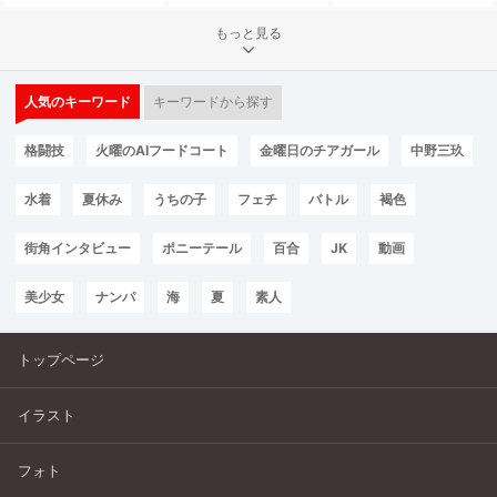
もっと見る
人気のキーワード
キーワードから探す
格闘技
火曜のAIフードコート
金曜日のチアガール
中野三玖
水着
夏休み
うちの子
フェチ
バトル
褐色
街角インタビュー
ポニーテール
百合
JK
動画
美少女
ナンパ
海
夏
素人
トップページ
イラスト
フォト