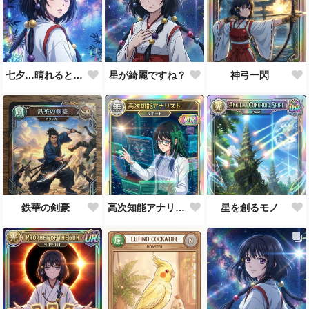
七夕…晴れると良いなぁ。
星が綺麗ですね？
神弓一閃
鉄華の剣豪
高次知能アナリスト MEI（Mathematical Electronic Intelligenc）
星を創るモノ