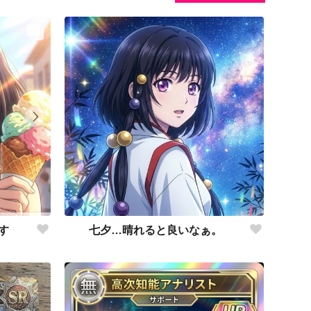
七夕…晴れると良いなぁ。
す