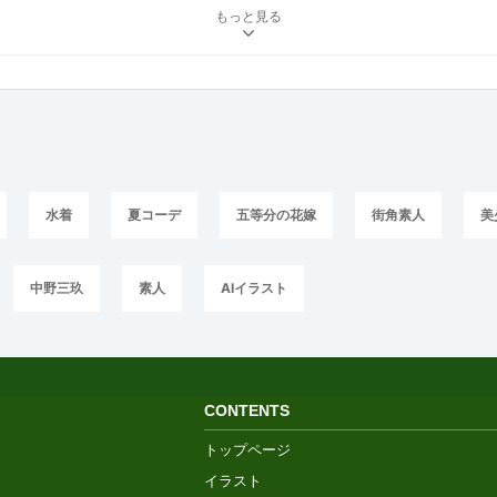
もっと見る
水着
夏コーデ
五等分の花嫁
街角素人
美
中野三玖
素人
AIイラスト
CONTENTS
トップページ
イラスト