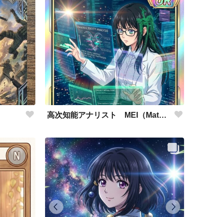
高次知能アナリスト MEI（Mathematical Electronic Intelligenc）