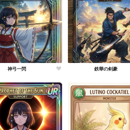
神弓一閃
鉄華の剣豪