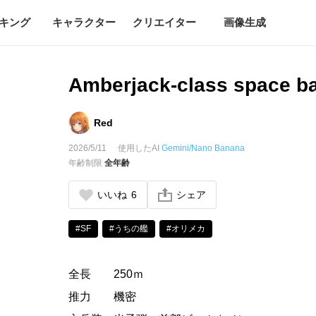
キング
キャラクター
クリエイター
画像生成
Amberjack-class space ba
Red
2026/5/11
使用したAI
Gemini/Nano Banana
年齢制限
全年齢
いいね
6
シェア
#SF
#うちの艦
#オリメカ
全長 250ｍ
推力 機密