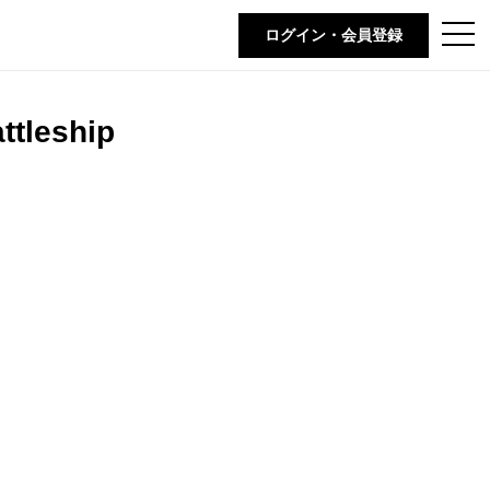
t
ログイン・会員登録
o
g
g
l
e
ttleship
n
a
v
i
g
a
t
i
o
n