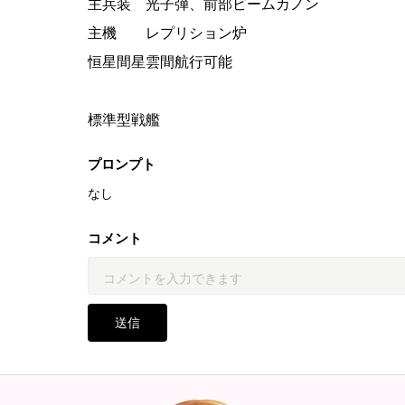
主兵装 光子弾、前部ビームカノン
主機 レプリション炉
恒星間星雲間航行可能
標準型戦艦
プロンプト
なし
コメント
送信