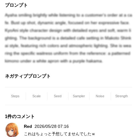
プロンプト
Ayaha smiling brightly while listening to a customer's order at a ca
fe. Bust up shot, dynamic angle, focused on her expressive face.
KyoAni style character design with detailed eyes and soft, warm li
ghting. The background is a detailed cafe setting in Makoto Shink
ai style, featuring rich colors and atmospheric lighting. She is wea
ring the specific waitress uniform from the reference: a patterned
kimono under a white apron with a purple hakama.
ネガティブプロンプト
Steps
Scale
Seed
Sampler
Noise
Strength
1件のコメント
Red
2026/05/28 07:16
これはちょっと予想してませんでしたｗ