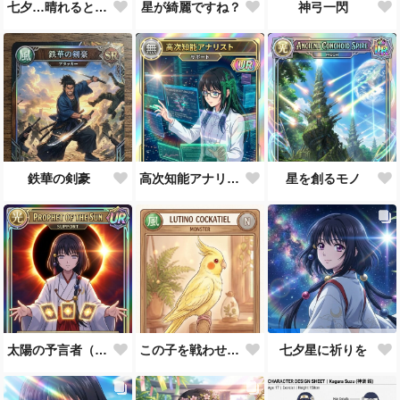
七夕…晴れると良いなぁ。
星が綺麗ですね？
神弓一閃
鉄華の剣豪
高次知能アナリスト MEI（Mathematical Electronic Intelligenc）
星を創るモノ
太陽の予言者（プロンプト使い方あってるんだろうか？）
この子を戦わせるなんて出来ません！！
七夕星に祈りを