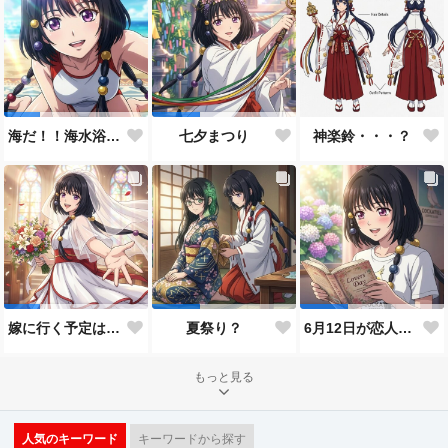
神楽鈴・・・？
海だ！！海水浴だ！！
七夕まつり
嫁に行く予定は無いのだけれど！
夏祭り？
6月12日が恋人の日と言うので…
もっと見る
人気のキーワード
キーワードから探す