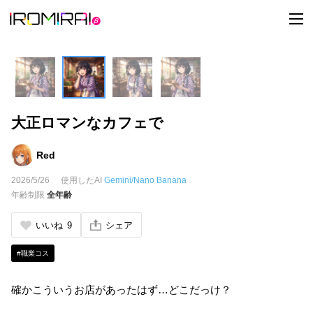
t
o
g
g
l
e
n
a
v
i
大正ロマンなカフェで
g
a
t
i
Red
o
n
2026/5/26
使用したAI
Gemini/Nano Banana
年齢制限
全年齢
いいね
9
シェア
#職業コス
確かこういうお店があったはず…どこだっけ？