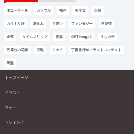
ポニーテール
カラフル
褐色
美少女
水着
カラミリ旅
夏休み
可愛い
ファンタジー
格闘技
金髪
タイムスリップ
猫耳
GPTImage2
うちの子
五等分の花嫁
巨乳
フェチ
宇宙旅行AIイラストコンテスト
黒髪
トップページ
イラスト
フォト
ランキング