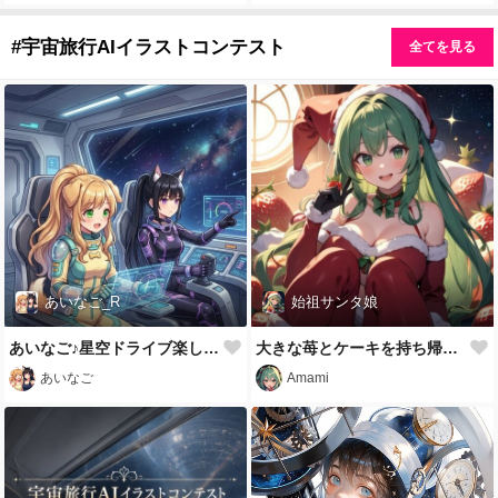
#宇宙旅行AIイラストコンテスト
全てを見る
あいなご_R
始祖サンタ娘
あいなご♪星空ドライブ楽しいね～♪🚀✨
大きな苺とケーキを持ち帰り、宇宙船へ戻る始祖サンタ娘
あいなご
Amami