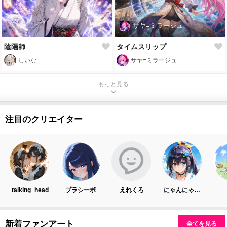
サヤ=ミラージュ
陰陽師
タイムスリップ
しいな
サヤ=ミラージュ
もっと見る
注目のクリエイター
talking_head
プラシーボ
えれくろ
にゃんにゃん【にゃんにゃん娘・AIイラスト部】
新着ファンアート
全てを見る