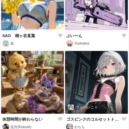
SAO 桐ヶ谷直葉
ぶいーん
凪
Yoshidins
ヴィーシニャ
休憩時間が終わらない
ゴスピンクのコルセットトップとレザーパンツ
流月(Rutsuki)
わちち