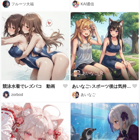
フルーツ大福
KAI通信
あいなご_R
競泳水着でレズパコ 動画
あいなご♪スポーツ後は気持ちいいけど汗だくだね💦
zorbod
あいなご