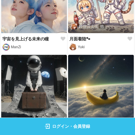
鈴瑠音ミミ
他
宇宙を見上げる未来の瞳
月面着陸🐾
ManZi
Yuki
ログイン・会員登録
お手軽宇宙旅行
Space Banana Boat
komena
komena