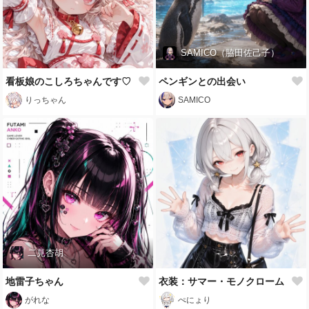
SAMICO（脇田佐己子）
看板娘のこしろちゃんです♡
ペンギンとの出会い
りっちゃん
SAMICO
二見杏胡
地雷子ちゃん
衣装：サマー・モノクローム
がれな
ぺにょり