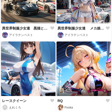
異世界制服少女達 黒猫と白猫兄さん‼️ アクリルドールフィギュア
異世界制服少女達 メカ娘 レースクィーン‼️
アイラテンペスト
アイラテンペスト
松岡
レースクイーン
RQ
えれくろ
Fooka