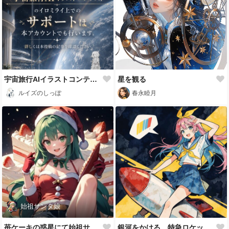
宇宙旅行AIイラストコンテストについて
星を観る
ルイズのしっぽ
春永睦月
始祖サンタ娘
苺ケーキの惑星にて始祖サンタ娘
銀河をかける、特急ロケットガール！ 🚀