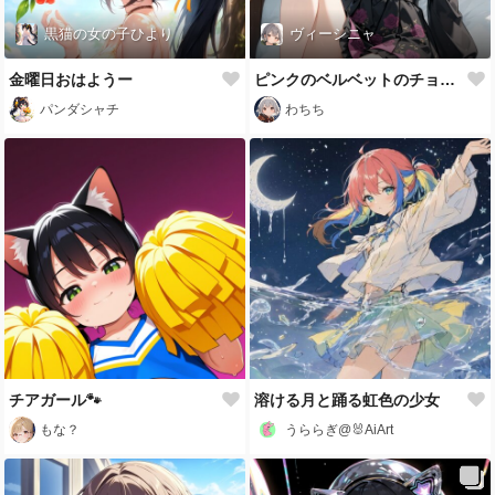
黒猫の女の子ひより
ヴィーシニャ
金曜日おはようー
ピンクのベルベットのチョーカーと花柄スカート
パンダシャチ
わちち
チアガール🐾
溶ける月と踊る虹色の少女
もな？
うららぎ@🐰AiArt