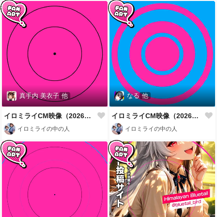
真手内 美衣子
他
なる
他
イロミライCM映像（2026年7月、秋葉原駅、夏樹、Kamenashi、修羅観音、メガエル｜ほろ酔い酒場エルフ亭 店長編）
イロミライCM映像（2026年7月、秋葉原駅、野宮さと、有須川紫翠、Yuki、琥猫編）
イロミライの中の人
イロミライの中の人