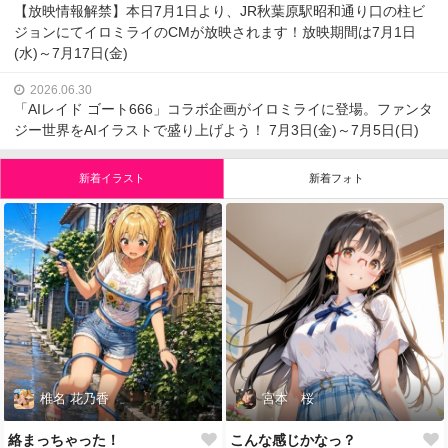
【放映情報解禁】本日7月1日より、JR秋葉原駅昭和通り口の柱ビ
ジョンにてイロミライのCMが放映されます！放映期間は7月1日
(水)～7月17日(金)
2026.06.30
「AIレイド ゴート666」コラボ企画がイロミライに登場。ファンタ
ジー世界をAIイラストで盛り上げよう！ 7月3日(金)～7月5日(日)
新着イラスト
新着フォト
椎名 花乃香
宮本 桜
絡まっちゃった！
こんな感じかなっ？