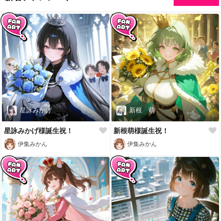
星詠みかげ
新根 萌
星詠みかげ様誕生祝！
新根萌様誕生祝！
伊集みかん
伊集みかん