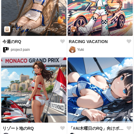
ナスティア・バートニック
鈴瑠音ミミ
今週のRQ
RACING VACATION
project pain
Yuki
リゾート地のRQ
「#AI木曜日のRQ」向けボツイラストとか