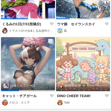
くるみの1日(7/31投稿分)
ウマ娘 セイウンスカイ
トラスト/のぞみ&くるみ@AIイラスト🔰
凪
白峰ミルフィーユ
鈴瑠音ミミ
他
キャット・チアガール
DINO CHEER TEAM!
クロコ・スミア
Yuki