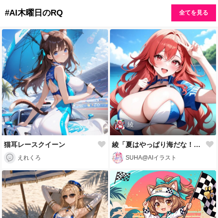
#AI木曜日のRQ
全てを見る
綾
猫耳レースクイーン
綾「夏はやっぱり海だな！🌊」
えれくろ
SUHA@AIイラスト