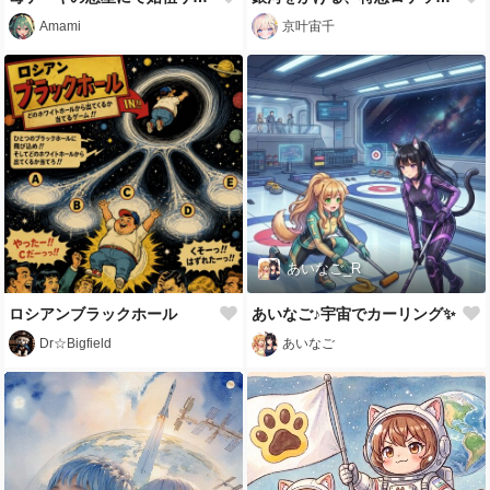
Amami
京叶宙千
あいなご_R
ロシアンブラックホール
あいなご♪宇宙でカーリング✨
Dr☆Bigfield
あいなご