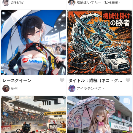
Dreamy
脳筋まいすたー（Exesion）
レースクイーン
タイトル：猫極（ネコ・グランプリ）〜激闘のマグロ・カツオ・メカクイーン〜‼️ アクリルミュージック
葉生
アイラテンペスト