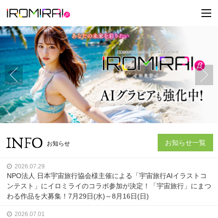
t
o
g
g
l
e
n
a
v
i
g
a
t
i
o
n
INFO
お知らせ一覧
お知らせ
2026.07.29
NPO法人 日本宇宙旅行協会様主催による「宇宙旅行AIイラストコ
ンテスト」にイロミライのコラボ参加が決定！「宇宙旅行」にまつ
わる作品を大募集！7月29日(水)～8月16日(日)
2026.07.01