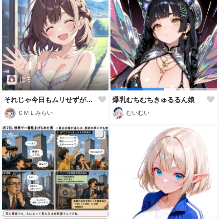
はる
それじゃ今日もムリせずがんばろっ💕
爆乳むちむちきゅるるん娘
ＣＭＬみらい
むいむい