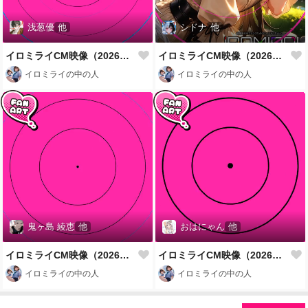
浅葱優
他
シドナ
他
イロミライCM映像（2026年7月、秋葉原駅、天汐香弓、うめたな、御厨りお、花うさぎ編）
イロミライCM映像（2026年7月、秋葉原駅、Himalayan Bluetail、ふぃあ、お玉じゃっく氏、yanagid編）
イロミライの中の人
イロミライの中の人
鬼ヶ島 綾恵
他
おはにゃん
他
イロミライCM映像（2026年7月、秋葉原駅、(有)もんた川 みーこぷーむ、伊集みかん、ろちゃ/Rocha、Gun2a編）
イロミライCM映像（2026年7月、秋葉原駅、やまとあい、貴朱音、わいるどニャン子、れみゅえるる編）
イロミライの中の人
イロミライの中の人