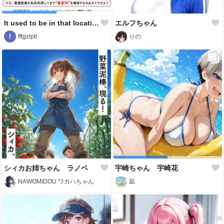
It used to be in that location.
エルフちゃん
fftgzipb
りの
シィカお姉ちゃん ラノベ
宇崎ちゃん 宇崎花
NAWOMIDOU ワカハちゃん
凪