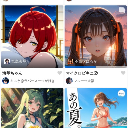
宮島海琴
不知火はるか
海琴ちゃん
マイクロビキニ②
キスケ@ラバースーツが好き
フルーツ大福