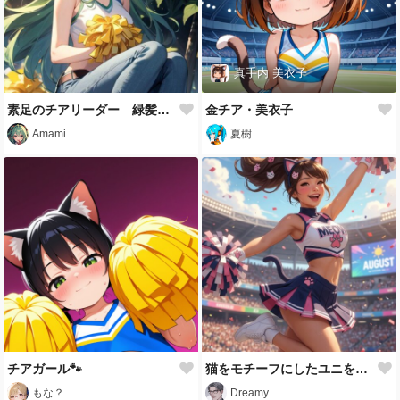
真手内 美衣子
素足のチアリーダー 緑髪少女
金チア・美衣子
Amami
夏樹
チアガール🐾
猫をモチーフにしたユニを着て応援
もな？
Dreamy