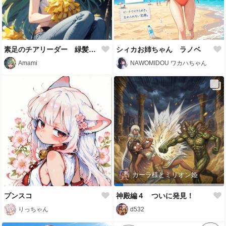
素足のチアリーダー 緑髪少女
シィカお姉ちゃん ラノベ
Amami
NAWOMIDOU ワカハちゃん
カーラ様とミリオン姫
プンスコ
神殿編４ ついに発見！
りっちゃん
d532