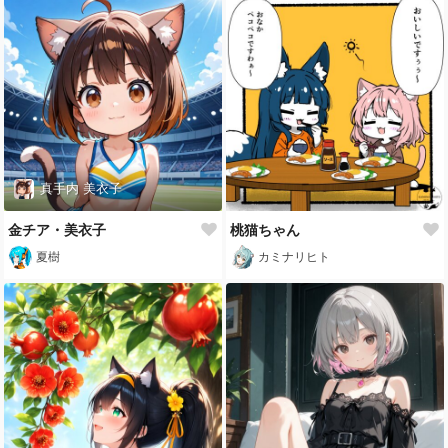
真手内 美衣子
金チア・美衣子
桃猫ちゃん
夏樹
カミナリヒト