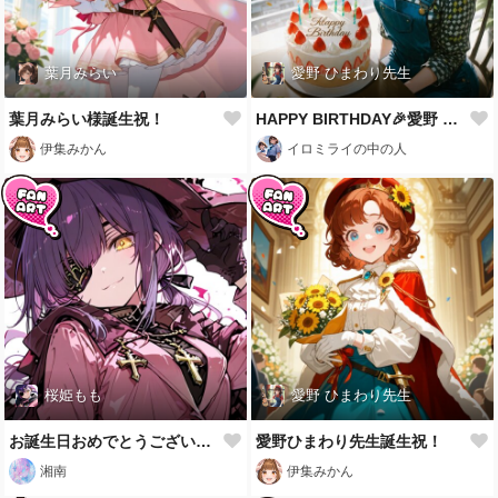
葉月みらい
愛野 ひまわり先生
葉月みらい様誕生祝！
HAPPY BIRTHDAY🎉愛野 ひまわり先生🎉
伊集みかん
イロミライの中の人
桜姫もも
愛野 ひまわり先生
お誕生日おめでとうございます🎉🎂🎉
愛野ひまわり先生誕生祝！
湘南
伊集みかん