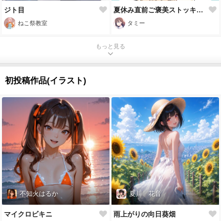
ジト目
夏休み直前ご褒美ストッキング
ねこ祭教室
タミー
もっと見る
初投稿作品(イラスト)
不知火はるか
夏川 花音
マイクロビキニ
雨上がりの向日葵畑