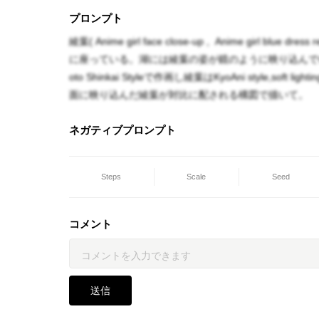
プロンプト
綾葉( Anime girl face close-up , Anime girl blue dr
に座っている。湖には綾葉の姿が鏡のように映り込んで
oto Shinkai Styleで作画し綾葉はKyoAni style,soft
面に映り込んだ綾葉が対比に配される構図で描いて。
ネガティブプロンプト
Steps
Scale
Seed
コメント
送信