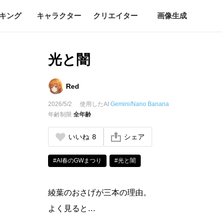
キング
キャラクター
クリエイター
画像生成
光と闇
Red
2026/5/2
使用したAI
Gemini/Nano Banana
年齢制限
全年齢
いいね
8
シェア
#AI春のGWまつり
#光と闇
綾葉のおさげが三本の理由。
よく見ると…