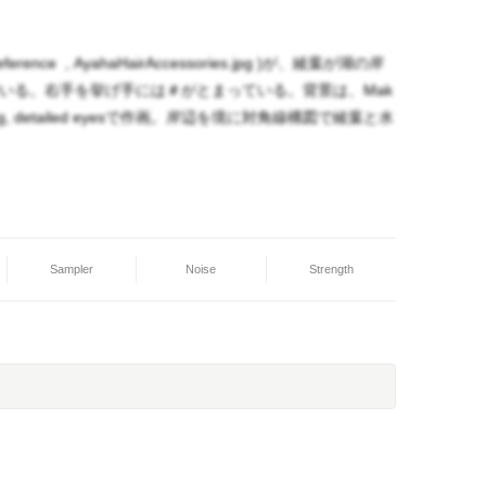
ess reference , AyahaHairAccessories.jpg )が、綾葉が湖の岸
いる。右手を挙げ手には＃がとまっている。背景は、Mak
 lighting, detailed eyesで作画。岸辺を境に対角線構図で綾葉と水
Sampler
Noise
Strength