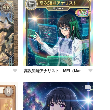
高次知能アナリスト MEI（Mathematical Electronic Intelligenc）