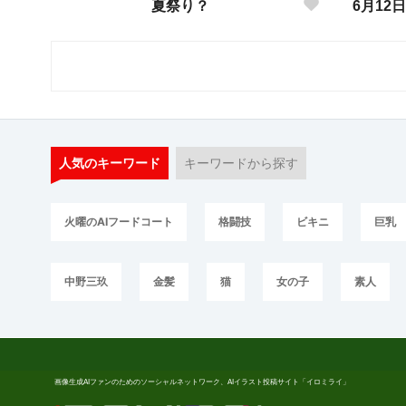
夏祭り？
6月12
人気のキーワード
キーワードから探す
火曜のAIフードコート
格闘技
ビキニ
巨乳
中野三玖
金髪
猫
女の子
素人
画像生成AIファンのためのソーシャルネットワーク、AIイラスト投稿サイト「イロミライ」