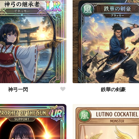
神弓一閃
鉄華の剣豪