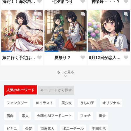
神楽鈴・・・？
海だ！！海水浴だ！！
七夕まつり
嫁に行く予定は無いのだけれど！
夏祭り？
6月12日が恋人の日と言うので…
もっと見る
人気のキーワード
キーワードから探す
ファンタジー
AIイラスト
美少女
うちの子
オリジナル
筋肉
素人
火曜のAIフードコート
フェチ
田舎
ビキニ
金髪
街角素人
ポニーテール
学園生活