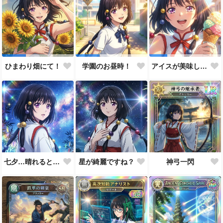
ひまわり畑にて！
学園のお昼時！
アイスが美味しい季節です
七夕…晴れると良いなぁ。
星が綺麗ですね？
神弓一閃