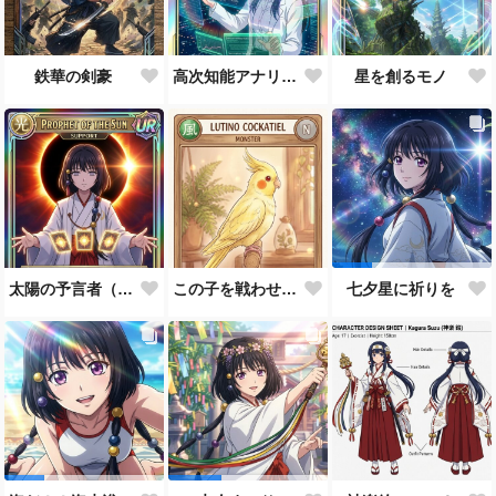
鉄華の剣豪
高次知能アナリスト MEI（Mathematical Electronic Intelligenc）
星を創るモノ
太陽の予言者（プロンプト使い方あってるんだろうか？）
この子を戦わせるなんて出来ません！！
七夕星に祈りを