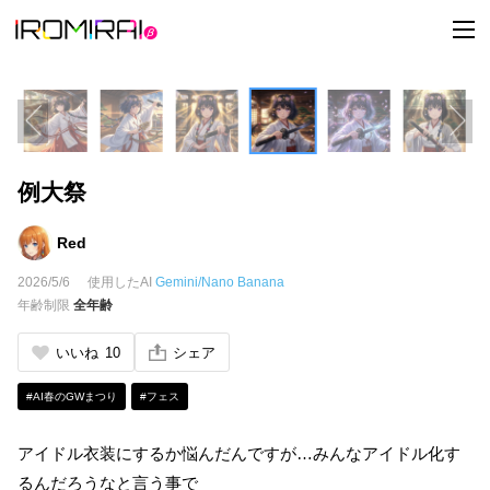
t
o
g
g
l
e
n
a
v
i
例大祭
g
a
t
i
Red
o
n
2026/5/6
使用したAI
Gemini/Nano Banana
年齢制限
全年齢
いいね
10
シェア
#AI春のGWまつり
#フェス
アイドル衣装にするか悩んだんですが…みんなアイドル化す
るんだろうなと言う事で