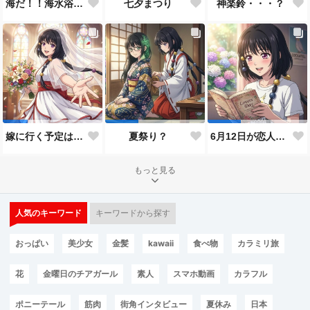
神楽鈴・・・？
海だ！！海水浴だ！！
七夕まつり
嫁に行く予定は無いのだけれど！
夏祭り？
6月12日が恋人の日と言うので…
もっと見る
人気のキーワード
キーワードから探す
おっぱい
美少女
金髪
kawaii
食べ物
カラミリ旅
花
金曜日のチアガール
素人
スマホ動画
カラフル
ポニーテール
筋肉
街角インタビュー
夏休み
日本