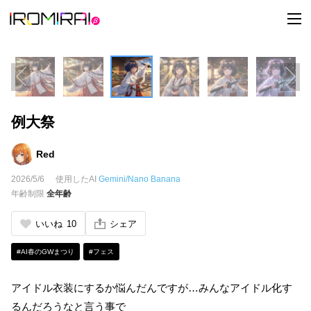
t
o
g
g
l
e
n
a
v
i
例大祭
g
a
t
i
Red
o
n
2026/5/6
使用したAI
Gemini/Nano Banana
年齢制限
全年齢
いいね
10
シェア
#AI春のGWまつり
#フェス
アイドル衣装にするか悩んだんですが…みんなアイドル化す
るんだろうなと言う事で