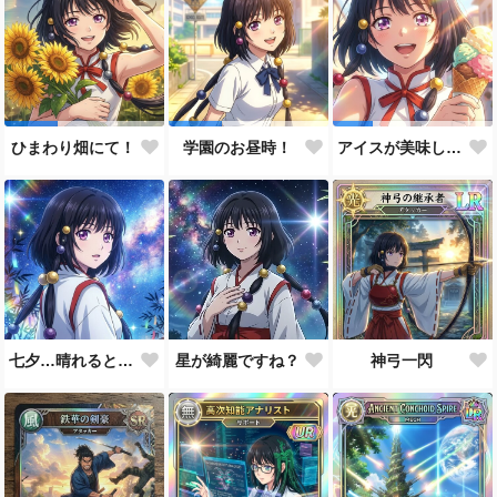
ひまわり畑にて！
学園のお昼時！
アイスが美味しい季節です
七夕…晴れると良いなぁ。
星が綺麗ですね？
神弓一閃