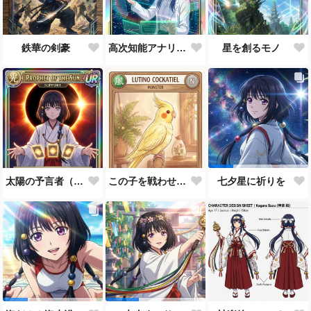
鉄華の剣豪
高次知能アナリスト MEI（Mathematical Electronic Intelligenc）
星を創るモノ
太陽の予言者（プロンプト使い方あってるんだろうか？）
この子を戦わせるなんて出来ません！！
七夕星に祈りを