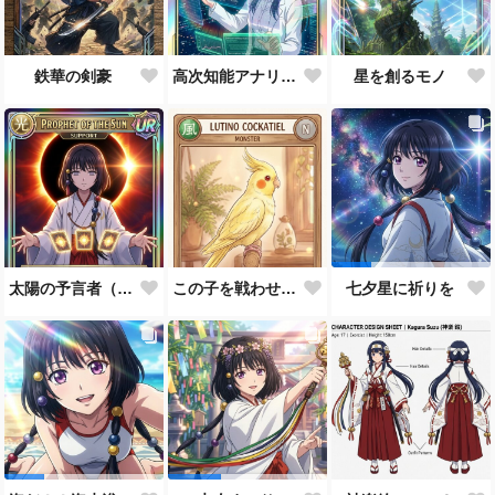
鉄華の剣豪
高次知能アナリスト MEI（Mathematical Electronic Intelligenc）
星を創るモノ
太陽の予言者（プロンプト使い方あってるんだろうか？）
この子を戦わせるなんて出来ません！！
七夕星に祈りを