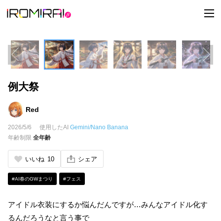
t
o
g
g
l
e
n
a
v
i
例大祭
g
a
t
i
Red
o
n
2026/5/6
使用したAI
Gemini/Nano Banana
年齢制限
全年齢
いいね
10
シェア
#AI春のGWまつり
#フェス
アイドル衣装にするか悩んだんですが…みんなアイドル化す
るんだろうなと言う事で