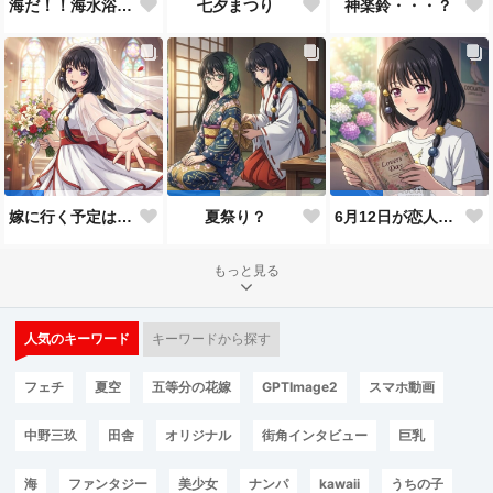
神楽鈴・・・？
海だ！！海水浴だ！！
七夕まつり
嫁に行く予定は無いのだけれど！
夏祭り？
6月12日が恋人の日と言うので…
もっと見る
人気のキーワード
キーワードから探す
フェチ
夏空
五等分の花嫁
GPTImage2
スマホ動画
中野三玖
田舎
オリジナル
街角インタビュー
巨乳
海
ファンタジー
美少女
ナンパ
kawaii
うちの子