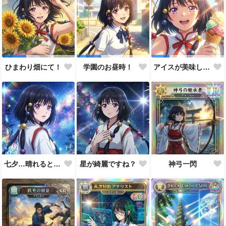
ひまわり畑にて！
学園のお昼時！
アイスが美味しい季節です
七夕…晴れると良いなぁ。
星が綺麗ですね？
神弓一閃