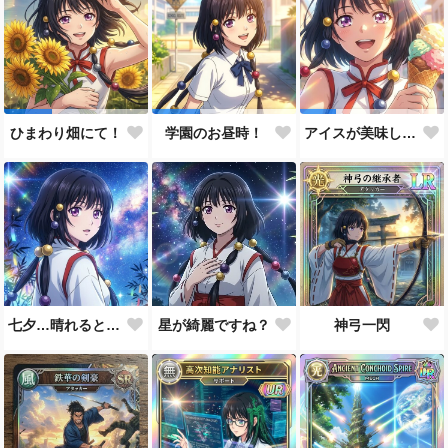
ひまわり畑にて！
学園のお昼時！
アイスが美味しい季節です
七夕…晴れると良いなぁ。
星が綺麗ですね？
神弓一閃