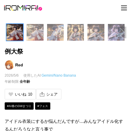
t
o
g
g
l
e
n
a
v
i
例大祭
g
a
t
i
Red
o
n
2026/5/6
使用したAI
Gemini/Nano Banana
年齢制限
全年齢
いいね
10
シェア
#AI春のGWまつり
#フェス
アイドル衣装にするか悩んだんですが…みんなアイドル化す
るんだろうなと言う事で