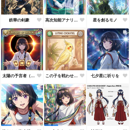
鉄華の剣豪
高次知能アナリスト MEI（Mathematical Electronic Intelligenc）
星を創るモノ
太陽の予言者（プロンプト使い方あってるんだろうか？）
この子を戦わせるなんて出来ません！！
七夕星に祈りを