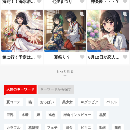
神楽鈴・・・？
海だ！！海水浴だ！！
七夕まつり
嫁に行く予定は無いのだけれど！
夏祭り？
6月12日が恋人の日と言うので…
もっと見る
人気のキーワード
キーワードから探す
夏コーデ
猫
おっぱい
美少女
AIグラビア
バトル
巨乳
水着
姫
褐色
街角インタビュー
黒髪
カラフル
格闘技
フェチ
田舎
ビキニ
動画
筋肉