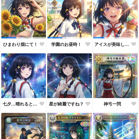
ひまわり畑にて！
学園のお昼時！
アイスが美味しい季節です
七夕…晴れると良いなぁ。
星が綺麗ですね？
神弓一閃