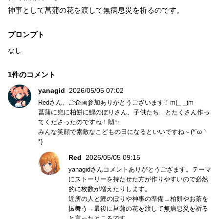
神事として菖蒲の花を渡して無病息災を祈るのです。
プロンプト
なし
1件のコメント
yanagid
2026/05/05 07:02
Redさん、ご企画参加ありがとうございます！m(_ _)m
菖蒲に兜に柏餅に鯉のぼりさん、子供たち…とたくさん作っ
てくださったのですね！🙌✨
みんな笑顔で素敵なこどもの日になるといいですね～(*´ω｀
*)
Red
2026/05/05 09:15
yanagidさんコメントありがとうござます。テーマ
にストーリーを持たせた方が作りやすいので必然
的に枚数が増えたりします。
近所の人と鯉のぼりや神事の準備→柏餅やお茶を
振舞う→最後に菖蒲の花を渡して無病息災を祈る
と言ったところです。