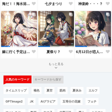
神楽鈴・・・？
海だ！！海水浴だ！！
七夕まつり
嫁に行く予定は無いのだけれど！
夏祭り？
6月12日が恋人の日と言うので…
もっと見る
人気のキーワード
キーワードから探す
タイムスリップ
褐色
夏空
筋肉
夏休み
エルフ
GPTImage2
JK
AIグラビア
五等分の花嫁
フェチ