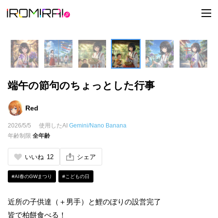
t
o
g
g
l
e
n
a
v
i
端午の節句のちょっとした行事
g
a
t
i
Red
o
n
2026/5/5
使用したAI
Gemini/Nano Banana
年齢制限
全年齢
いいね
12
シェア
#AI春のGWまつり
#こどもの日
近所の子供達（＋男手）と鯉のぼりの設営完了
皆で柏餅食べる！