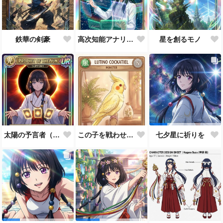
鉄華の剣豪
高次知能アナリスト MEI（Mathematical Electronic Intelligenc）
星を創るモノ
太陽の予言者（プロンプト使い方あってるんだろうか？）
この子を戦わせるなんて出来ません！！
七夕星に祈りを