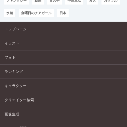
ファンタジー
動画
女の子
中野三玖
素人
カラフル
水着
金曜日のチアガール
日本
トップページ
イラスト
フォト
ランキング
キャラクター
クリエイター検索
画像生成