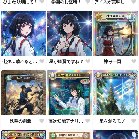
ひまわり畑にて！
学園のお昼時！
アイスが美味しい季節です
七夕…晴れると良いなぁ。
星が綺麗ですね？
神弓一閃
鉄華の剣豪
高次知能アナリスト MEI（Mathematical Electronic Intelligenc）
星を創るモノ