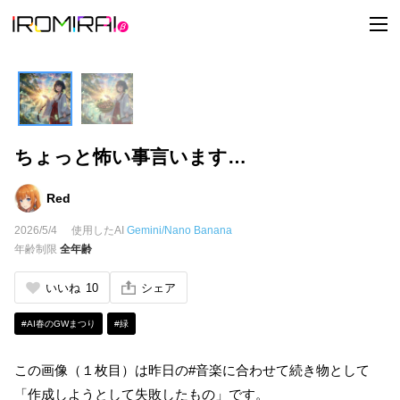
t
o
g
g
l
e
n
a
v
i
ちょっと怖い事言います…
g
a
t
i
Red
o
n
2026/5/4
使用したAI
Gemini/Nano Banana
年齢制限
全年齢
いいね
10
シェア
#AI春のGWまつり
#緑
この画像（１枚目）は昨日の#音楽に合わせて続き物として
「作成しようとして失敗したもの」です。