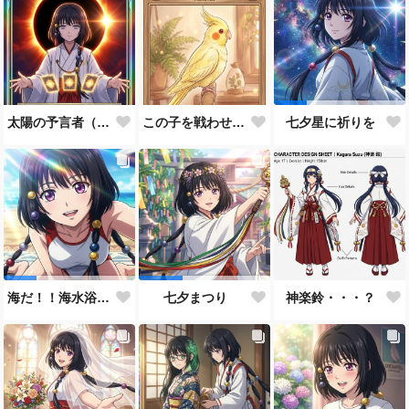
太陽の予言者（プロンプト使い方あってるんだろうか？）
この子を戦わせるなんて出来ません！！
七夕星に祈りを
神楽鈴・・・？
海だ！！海水浴だ！！
七夕まつり