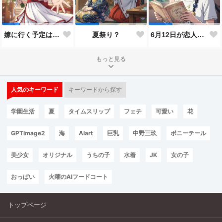
嫁に行く予定は無いのだけれど！
夏祭り？
6月12日が恋人の日と言うので…
もっと見る
人気のキーワード
キーワードから探す
学園生活
夏
タイムスリップ
フェチ
可愛い
花
GPTImage2
海
AIart
巨乳
中野三玖
ポニーテール
美少女
オリジナル
うちの子
水着
JK
女の子
おっぱい
火曜のAIフードコート
トップページ