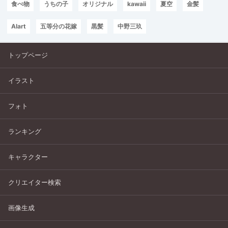
食べ物
うちの子
オリジナル
kawaii
夏空
金髪
AIart
五等分の花嫁
黒髪
中野三玖
トップページ
イラスト
フォト
ランキング
キャラクター
クリエイター検索
画像生成