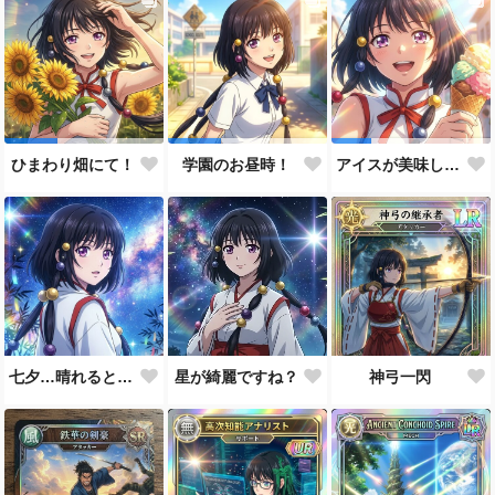
ひまわり畑にて！
学園のお昼時！
アイスが美味しい季節です
七夕…晴れると良いなぁ。
星が綺麗ですね？
神弓一閃