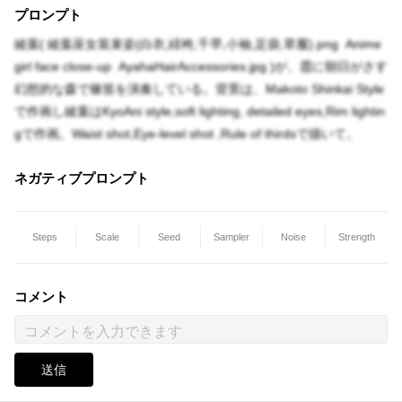
プロンプト
綾葉( 綾葉巫女装束姿(白衣,緋袴,千早,小袖,足袋,草履).png Anime
girl face close-up AyahaHairAccessories.jpg )が、霞に朝日がさす
幻想的な森で篠笛を演奏している。背景は、Makoto Shinkai Style
で作画し綾葉はKyoAni style,soft lighting, detailed eyes,Rim lightin
gで作画。Waist shot,Eye-level shot ,Rule of thirdsで描いて。
ネガティブプロンプト
Steps
Scale
Seed
Sampler
Noise
Strength
コメント
送信