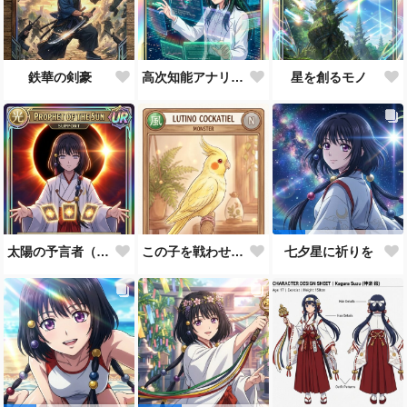
鉄華の剣豪
高次知能アナリスト MEI（Mathematical Electronic Intelligenc）
星を創るモノ
太陽の予言者（プロンプト使い方あってるんだろうか？）
この子を戦わせるなんて出来ません！！
七夕星に祈りを