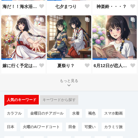
神楽鈴・・・？
海だ！！海水浴だ！！
七夕まつり
嫁に行く予定は無いのだけれど！
夏祭り？
6月12日が恋人の日と言うので…
もっと見る
人気のキーワード
キーワードから探す
カラフル
金曜日のチアガール
水着
褐色
スマホ動画
日本
火曜のAIフードコート
田舎
可愛い
カラミリ旅