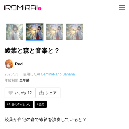
t
o
g
g
l
e
n
a
v
i
綾葉と森と音楽と？
g
a
t
i
Red
o
n
2026/5/3
使用したAI
Gemini/Nano Banana
年齢制限
全年齢
いいね
12
シェア
#AI春のGWまつり
#音楽
綾葉が自宅の森で篠笛を演奏していると？