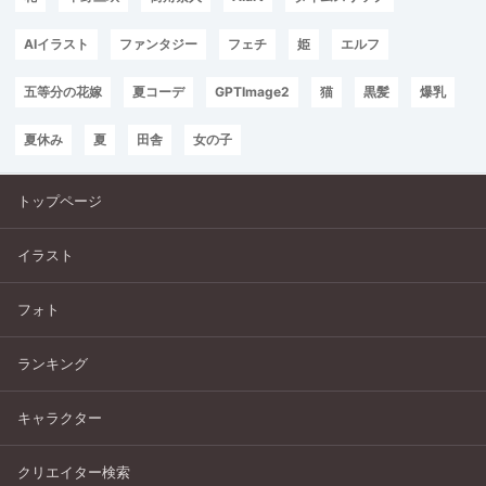
AIイラスト
ファンタジー
フェチ
姫
エルフ
五等分の花嫁
夏コーデ
GPTImage2
猫
黒髪
爆乳
夏休み
夏
田舎
女の子
トップページ
イラスト
フォト
ランキング
キャラクター
クリエイター検索