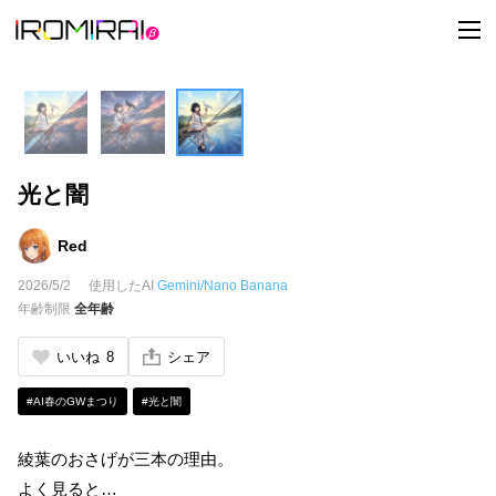
t
o
g
g
l
e
n
a
v
i
光と闇
g
a
t
i
Red
o
n
2026/5/2
使用したAI
Gemini/Nano Banana
年齢制限
全年齢
いいね
8
シェア
#AI春のGWまつり
#光と闇
綾葉のおさげが三本の理由。
よく見ると…