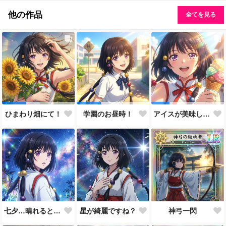
他の作品
全てを見る
ひまわり畑にて！
学園のお昼時！
アイスが美味しい季節です
七夕…晴れると良いなぁ。
星が綺麗ですね？
神弓一閃