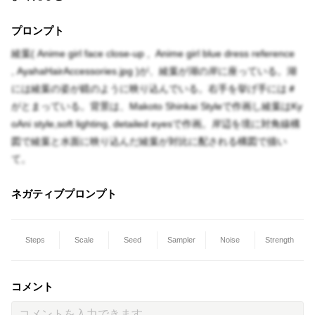
プロンプト
綾葉( Anime girl face close-up , Anime girl blue dress reference
, AyahaHairAccessories.jpg )が、綾葉が湖の岸に座っている。湖
には綾葉の姿が鏡のように映り込んでいる。右手を挙げ手には＃
がとまっている。背景は、Makoto Shinkai Styleで作画し綾葉はKy
oAni style,soft lighting, detailed eyesで作画。岸辺を境に対角線構
図で綾葉と水面に映り込んだ綾葉が対比に配される構図で描い
て。
ネガティブプロンプト
Steps
Scale
Seed
Sampler
Noise
Strength
コメント