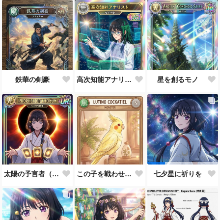
鉄華の剣豪
高次知能アナリスト MEI（Mathematical Electronic Intelligenc）
星を創るモノ
太陽の予言者（プロンプト使い方あってるんだろうか？）
この子を戦わせるなんて出来ません！！
七夕星に祈りを