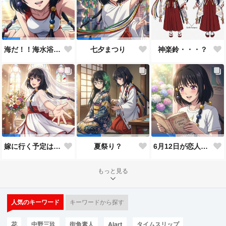
神楽鈴・・・？
海だ！！海水浴だ！！
七夕まつり
嫁に行く予定は無いのだけれど！
夏祭り？
6月12日が恋人の日と言うので…
もっと見る
人気のキーワード
キーワードから探す
花
中野三玖
街角素人
AIart
タイムスリップ