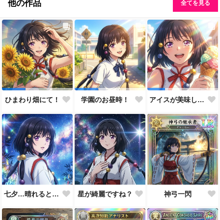
他の作品
全てを見る
ひまわり畑にて！
学園のお昼時！
アイスが美味しい季節です
七夕…晴れると良いなぁ。
星が綺麗ですね？
神弓一閃