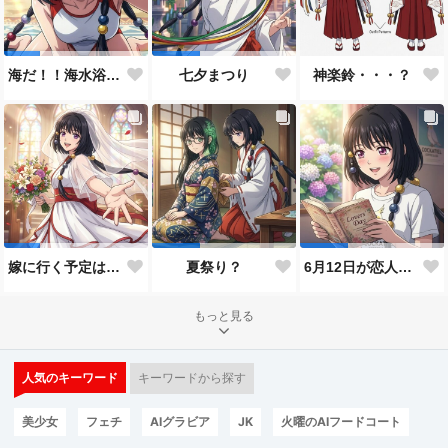
神楽鈴・・・？
海だ！！海水浴だ！！
七夕まつり
嫁に行く予定は無いのだけれど！
夏祭り？
6月12日が恋人の日と言うので…
もっと見る
人気のキーワード
キーワードから探す
美少女
フェチ
AIグラビア
JK
火曜のAIフードコート