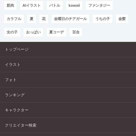
筋肉
AIイラスト
バトル
kawaii
ファンタジー
カラフル
夏
花
金曜日のチアガール
うちの子
金髪
女の子
おっぱい
夏コーデ
百合
トップページ
イラスト
フォト
ランキング
キャラクター
クリエイター検索