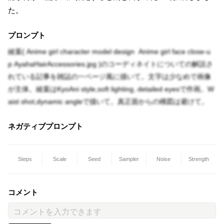
た。
プロンプト
綾葉( Anime girl character model design Anime girl face close-u
p AyahaHairAccessories.jpg )のコーディネイトについての解説さ
れている記事を雑誌の一ページ風に描いて。文字は少なめで画像
が主体。綾葉はKyoAni style,soft lighting, detailed eyesで作画。W
aist shot,dynamic angleで描いて。真正面からの構図は避けて。
ネガティブプロンプト
Steps
Scale
Seed
Sampler
Noise
Strength
コメント