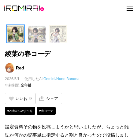
t
o
g
g
l
e
n
a
v
i
綾葉の春コーデ
g
a
t
i
Red
o
n
2026/5/1
使用したAI
Gemini/Nano Banana
年齢制限
全年齢
いいね
9
シェア
#AI春のGWまつり
#春コーデ
設定資料その物を投稿しようかと思いましたが、ちょっと雑
誌か何かの記事風に指定すると割と良かったので投稿しまし