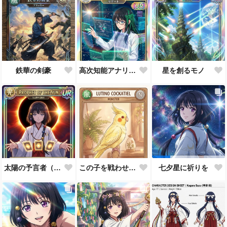
鉄華の剣豪
高次知能アナリスト MEI（Mathematical Electronic Intelligenc）
星を創るモノ
太陽の予言者（プロンプト使い方あってるんだろうか？）
この子を戦わせるなんて出来ません！！
七夕星に祈りを