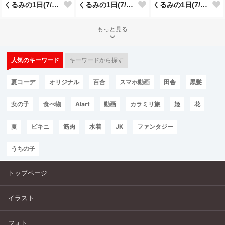
くるみの1日(7/22投稿分)
くるみの1日(7/21投稿分)
くるみの1日(7/20投稿分)
もっと見る
人気のキーワード
キーワードから探す
夏コーデ
オリジナル
百合
スマホ動画
田舎
黒髪
女の子
食べ物
AIart
動画
カラミリ旅
姫
花
夏
ビキニ
筋肉
水着
JK
ファンタジー
うちの子
トップページ
イラスト
フォト