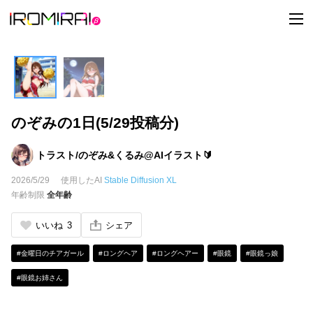
t
o
g
g
l
e
n
a
v
i
のぞみの1日(5/29投稿分)
g
a
t
i
トラスト/のぞみ&くるみ@AIイラスト🔰
o
n
2026/5/29
使用したAI
Stable Diffusion XL
年齢制限
全年齢
いいね
3
シェア
#金曜日のチアガール
#ロングヘア
#ロングヘアー
#眼鏡
#眼鏡っ娘
#眼鏡お姉さん