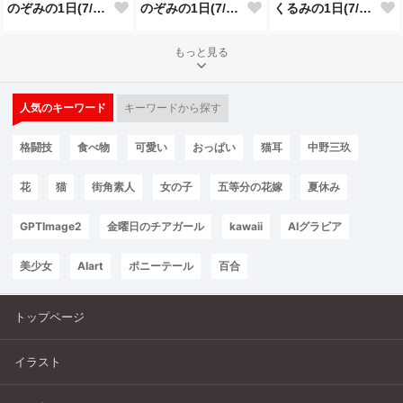
のぞみの1日(7/24投稿分)
のぞみの1日(7/23投稿分)
くるみの1日(7/22投稿分)
もっと見る
人気のキーワード
キーワードから探す
格闘技
食べ物
可愛い
おっぱい
猫耳
中野三玖
花
猫
街角素人
女の子
五等分の花嫁
夏休み
GPTImage2
金曜日のチアガール
kawaii
AIグラビア
美少女
AIart
ポニーテール
百合
トップページ
イラスト