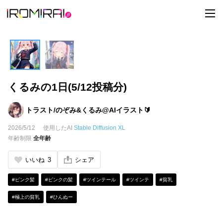
t
o
g
g
l
e
n
a
v
i
くるみの1日(5/12投稿分)
g
a
t
i
トラスト/のぞみ&くるみ@AIイラスト🔰
o
n
2026/5/12
使用したAI
Stable Diffusion XL
年齢制限
全年齢
いいね
3
シェア
#ピンク髪
#ピンクの髪
#ツインテール
#ツインテ
#貧乳
#極上の貧乳
#ひんぬー