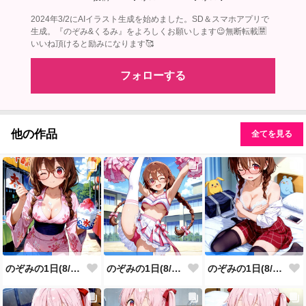
2024年3/2にAIイラスト生成を始めました。SD＆スマホアプリで
生成。『のぞみ&くるみ』をよろしくお願いします😉無断転載🈲
いいね頂けると励みになります🥰
フォローする
他の作品
全てを見る
のぞみの1日(8/8投稿分)
のぞみの1日(8/7投稿分)
のぞみの1日(8/6投稿分)