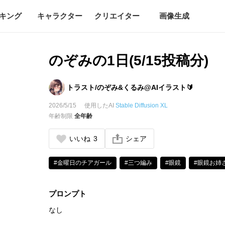
キング
キャラクター
クリエイター
画像生成
のぞみの1日(5/15投稿分)
トラスト/のぞみ&くるみ@AIイラスト🔰
2026/5/15
使用したAI
Stable Diffusion XL
年齢制限
全年齢
いいね
3
シェア
#金曜日のチアガール
#三つ編み
#眼鏡
#眼鏡お姉
プロンプト
なし