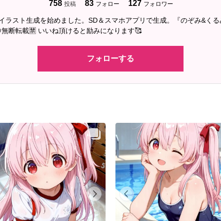
758
83
127
投稿
フォロー
フォロワー
2にAIイラスト生成を始めました。SD＆スマホアプリで生成。『のぞみ&く
無断転載🈲 いいね頂けると励みになります🥰
フォローする