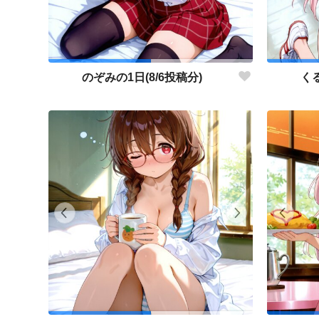
のぞみの1日(8/6投稿分)
くる