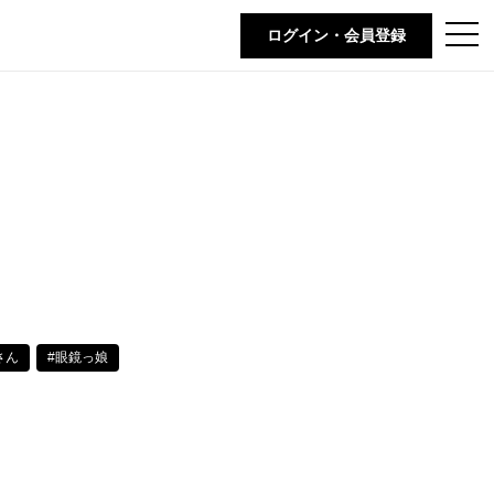
t
ログイン・会員登録
o
g
g
l
e
n
a
v
i
g
a
t
i
o
n
さん
#眼鏡っ娘