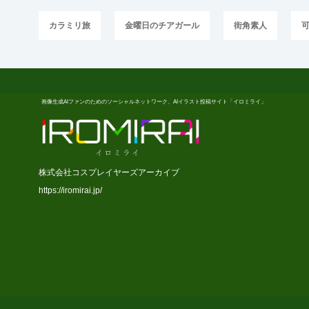
カラミリ旅
金曜日のチアガール
街角素人
画像生成AIファンのためのソーシャルネットワーク、AIイラスト投稿サイト「イロミライ」
株式会社コスプレイヤーズアーカイブ
https://iromirai.jp/