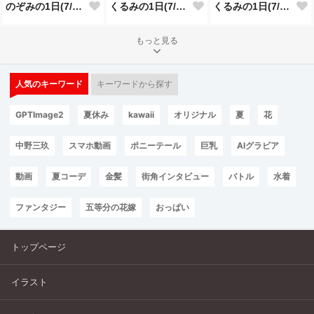
のぞみの1日(7/23投稿分)
くるみの1日(7/22投稿分)
くるみの1日(7/21投稿分)
もっと見る
人気のキーワード
キーワードから探す
GPTImage2
夏休み
kawaii
オリジナル
夏
花
中野三玖
スマホ動画
ポニーテール
巨乳
AIグラビア
動画
夏コーデ
金髪
街角インタビュー
バトル
水着
ファンタジー
五等分の花嫁
おっぱい
トップページ
イラスト