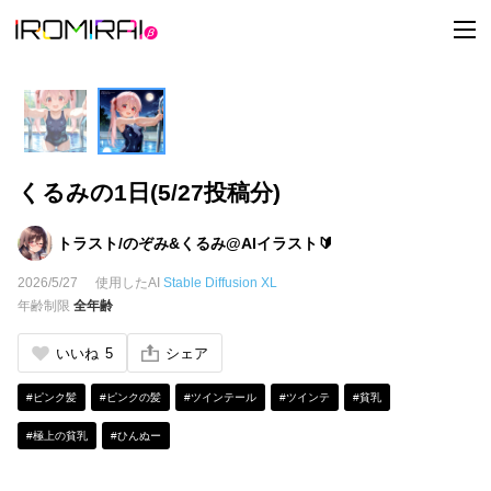
t
o
g
g
l
e
n
a
v
i
くるみの1日(5/27投稿分)
g
a
t
i
トラスト/のぞみ&くるみ@AIイラスト🔰
o
n
2026/5/27
使用したAI
Stable Diffusion XL
年齢制限
全年齢
いいね
5
シェア
#ピンク髪
#ピンクの髪
#ツインテール
#ツインテ
#貧乳
#極上の貧乳
#ひんぬー