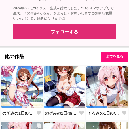
2024年3/2にAIイラスト生成を始めました。SD＆スマホアプリで
生成。『のぞみ&くるみ』をよろしくお願いします😉無断転載🈲
いいね頂けると励みになります🥰
フォローする
他の作品
全てを見る
のぞみの1日(8/7投稿分)
のぞみの1日(8/6投稿分)
くるみの1日(8/5投稿分)