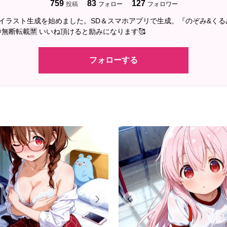
759
83
127
投稿
フォロー
フォロワー
2にAIイラスト生成を始めました。SD＆スマホアプリで生成。『のぞみ&く
無断転載🈲 いいね頂けると励みになります🥰
フォローする