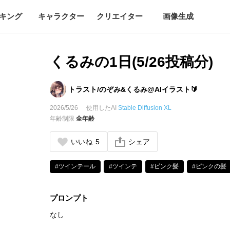
キング
キャラクター
クリエイター
画像生成
くるみの1日(5/26投稿分)
トラスト/のぞみ&くるみ@AIイラスト🔰
2026/5/26
使用したAI
Stable Diffusion XL
年齢制限
全年齢
いいね
5
シェア
#ツインテール
#ツインテ
#ピンク髪
#ピンクの髪
プロンプト
なし