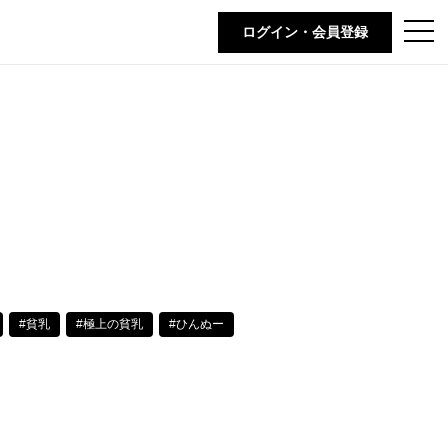
t
ログイン・会員登録
o
g
g
l
e
n
a
v
i
g
a
t
i
o
n
#貧乳
#極上の貧乳
#ひんぬー