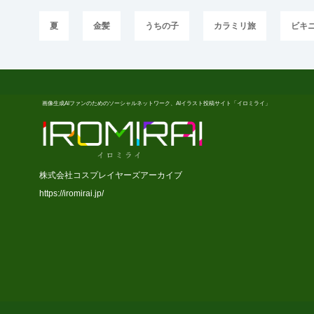
夏
金髪
うちの子
カラミリ旅
ビキ
画像生成AIファンのためのソーシャルネットワーク、AIイラスト投稿サイト「イロミライ」
株式会社コスプレイヤーズアーカイブ
https://iromirai.jp/