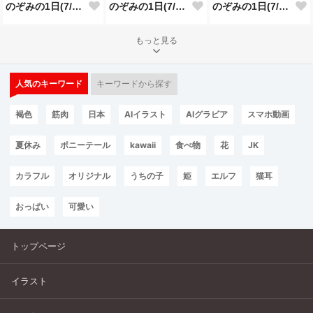
のぞみの1日(7/25投稿分)
のぞみの1日(7/24投稿分)
のぞみの1日(7/23投稿分)
もっと見る
人気のキーワード
キーワードから探す
褐色
筋肉
日本
AIイラスト
AIグラビア
スマホ動画
夏休み
ポニーテール
kawaii
食べ物
花
JK
カラフル
オリジナル
うちの子
姫
エルフ
猫耳
おっぱい
可愛い
トップページ
イラスト