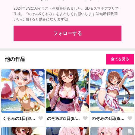
2024年3/2にAIイラスト生成を始めました。SD＆スマホアプリで
生成。『のぞみ&くるみ』をよろしくお願いします😉無断転載🈲
いいね頂けると励みになります🥰
フォローする
他の作品
全てを見る
くるみの1日(8/9投稿分)
のぞみの1日(8/8投稿分)
のぞみの1日(8/7投稿分)