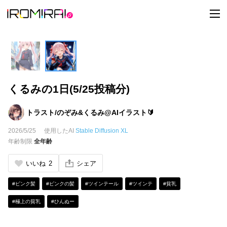
t
o
g
g
l
e
n
a
v
i
くるみの1日(5/25投稿分)
g
a
t
i
トラスト/のぞみ&くるみ@AIイラスト🔰
o
n
2026/5/25
使用したAI
Stable Diffusion XL
年齢制限
全年齢
いいね
2
シェア
#ピンク髪
#ピンクの髪
#ツインテール
#ツインテ
#貧乳
#極上の貧乳
#ひんぬー