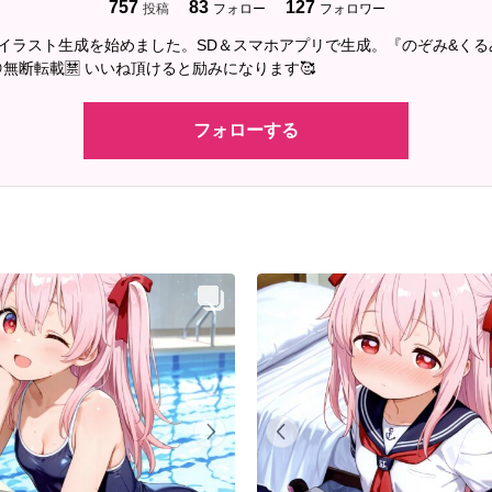
757
83
127
投稿
フォロー
フォロワー
2にAIイラスト生成を始めました。SD＆スマホアプリで生成。『のぞみ&く
無断転載🈲 いいね頂けると励みになります🥰
フォローする