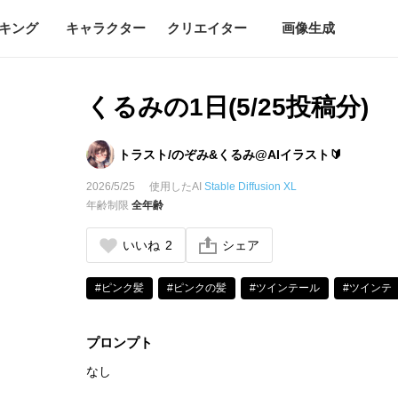
キング
キャラクター
クリエイター
画像生成
くるみの1日(5/25投稿分)
トラスト/のぞみ&くるみ@AIイラスト🔰
2026/5/25
使用したAI
Stable Diffusion XL
年齢制限
全年齢
いいね
2
シェア
#ピンク髪
#ピンクの髪
#ツインテール
#ツインテ
プロンプト
なし