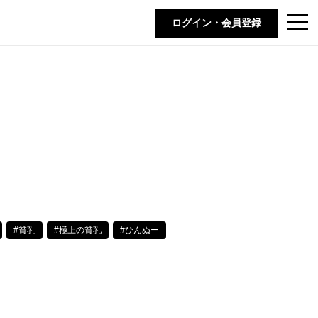
t
ログイン・会員登録
o
g
g
l
e
n
a
v
i
g
a
t
i
o
n
#貧乳
#極上の貧乳
#ひんぬー