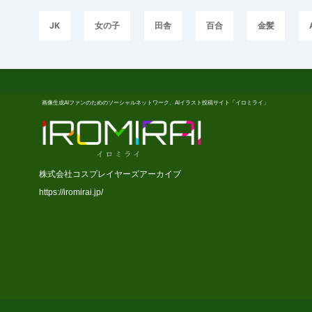
JK
女の子
田舎
百合
金髪
画像生成AIファンのためのソーシャルネットワーク、AIイラスト投稿サイト「イロミライ」
株式会社コスプレイヤーズアーカイブ
https://iromirai.jp/