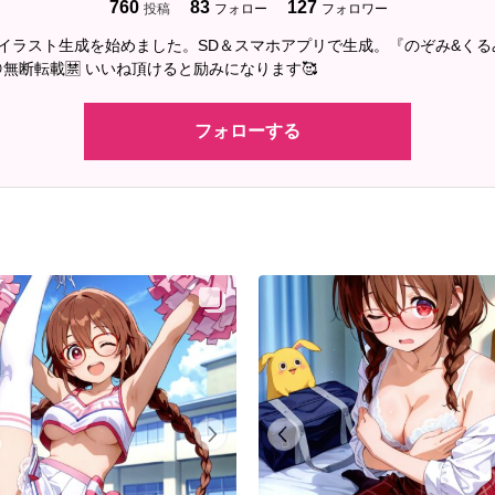
760
83
127
投稿
フォロー
フォロワー
2にAIイラスト生成を始めました。SD＆スマホアプリで生成。『のぞみ&く
無断転載🈲 いいね頂けると励みになります🥰
フォローする