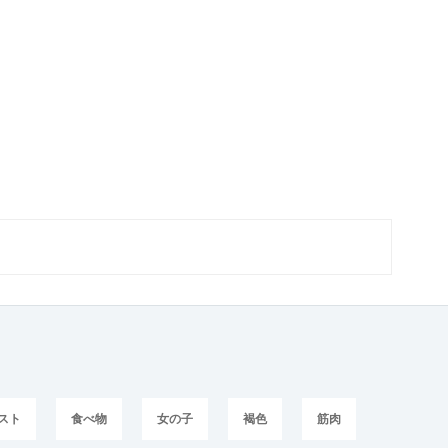
ラスト
食べ物
女の子
褐色
筋肉