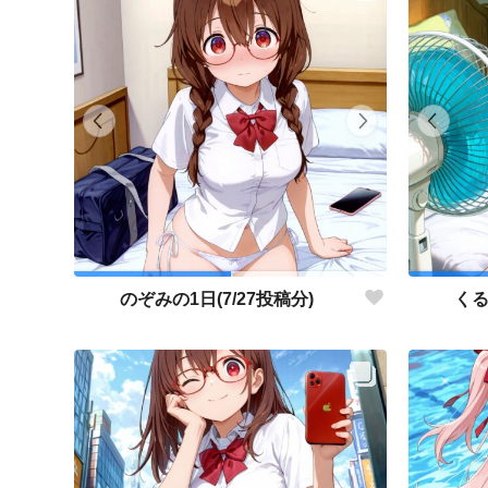
のぞみの1日(7/27投稿分)
くる