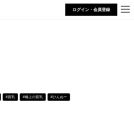
t
ログイン・会員登録
o
g
g
l
e
n
a
v
i
g
a
t
i
o
n
#貧乳
#極上の貧乳
#ひんぬー