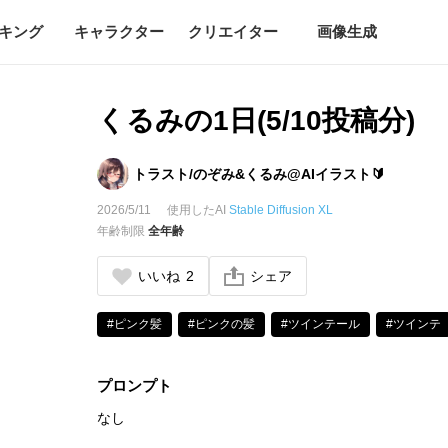
キング
キャラクター
クリエイター
画像生成
くるみの1日(5/10投稿分)
トラスト/のぞみ&くるみ@AIイラスト🔰
2026/5/11
使用したAI
Stable Diffusion XL
年齢制限
全年齢
いいね
2
シェア
#ピンク髪
#ピンクの髪
#ツインテール
#ツインテ
プロンプト
なし