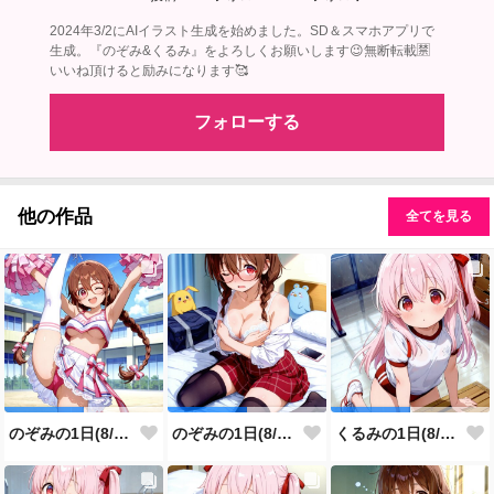
2024年3/2にAIイラスト生成を始めました。SD＆スマホアプリで
生成。『のぞみ&くるみ』をよろしくお願いします😉無断転載🈲
いいね頂けると励みになります🥰
フォローする
他の作品
全てを見る
のぞみの1日(8/7投稿分)
のぞみの1日(8/6投稿分)
くるみの1日(8/5投稿分)