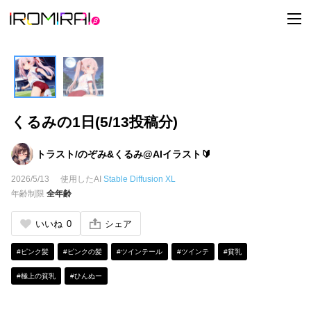
t
o
g
g
l
e
n
a
v
i
くるみの1日(5/13投稿分)
g
a
t
i
トラスト/のぞみ&くるみ@AIイラスト🔰
o
n
2026/5/13
使用したAI
Stable Diffusion XL
年齢制限
全年齢
いいね
0
シェア
#ピンク髪
#ピンクの髪
#ツインテール
#ツインテ
#貧乳
#極上の貧乳
#ひんぬー