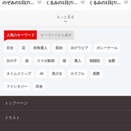
のぞみの1日(7/23投稿分)
くるみの1日(7/22投稿分)
くるみの1日(7/21投稿分)
もっと見る
人気のキーワード
キーワードから探す
百合
花
街角素人
筋肉
AIグラビア
ポニーテール
女の子
姫
スマホ動画
猫
素人
格闘技
金髪
タイムスリップ
JK
美少女
カラフル
黒髪
ファンタジー
田舎
トップページ
イラスト