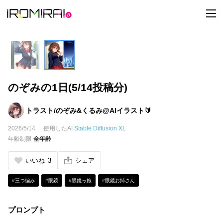
t
o
g
g
l
e
n
a
v
i
のぞみの1日(5/14投稿分)
g
a
t
i
トラスト/のぞみ&くるみ@AIイラスト🔰
o
n
2026/5/14
使用したAI
Stable Diffusion XL
年齢制限
全年齢
いいね
3
シェア
#三つ編み
#眼鏡
#眼鏡っ娘
#眼鏡お姉さん
プロンプト