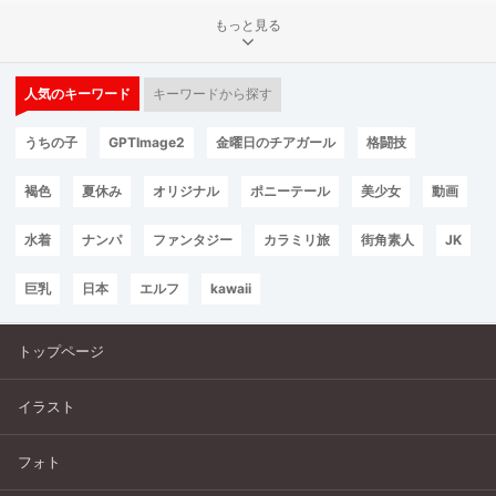
もっと見る
人気のキーワード
キーワードから探す
うちの子
GPTImage2
金曜日のチアガール
格闘技
褐色
夏休み
オリジナル
ポニーテール
美少女
動画
水着
ナンパ
ファンタジー
カラミリ旅
街角素人
JK
巨乳
日本
エルフ
kawaii
トップページ
イラスト
フォト