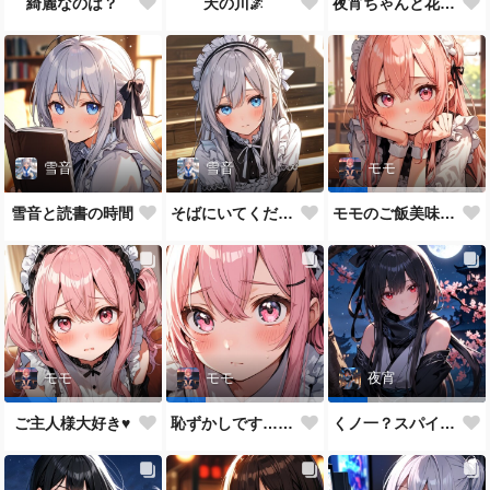
綺麗なのは？
天の川🌌
夜宵ちゃんと花火大会
雪音
雪音
モモ
雪音と読書の時間
そばにいてください♥
モモのご飯美味しい？
モモ
モモ
夜宵
ご主人様大好き♥
恥ずかしです…ご主人様♥
くノ一？スパイ？どっちがいいかな？