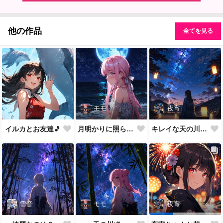
他の作品
全てを見る
モモ
夜宵
イルカとお友達🎵
月明かりに照らされて🎵
キレイな天の川が一面に…
雪音
モモ
夜宵