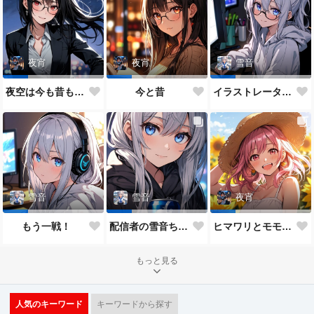
夜宵
夜宵
雪音
夜空は今も昔も変わらないね♥
今と昔
イラストレーター雪音ちゃん🎵
雪音
雪音
夜宵
もう一戦！
配信者の雪音ちゃん
ヒマワリとモモちゃん♥
もっと見る
人気のキーワード
キーワードから探す