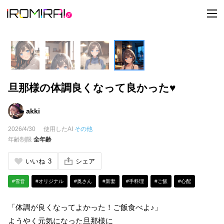
t
o
g
g
l
e
n
a
v
i
旦那様の体調良くなって良かった♥
g
a
t
i
akki
o
n
2026/4/30
使用したAI
その他
年齢制限
全年齢
いいね
3
シェア
#雪音
#オリジナル
#奥さん
#新妻
#手料理
#ご飯
#心配
「体調が良くなってよかった！ご飯食べよ♪」
ようやく元気になった旦那様に