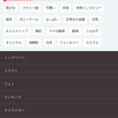
美少女
カラミリ旅
可愛い
田舎
街角インタビュー
猫耳
ポニーテール
おっぱい
五等分の花嫁
巨乳
タイムスリップ
褐色
スマホ動画
動画
うちの子
オリジナル
格闘技
日本
ファンタジー
カラフル
トップページ
イラスト
フォト
ランキング
キャラクター