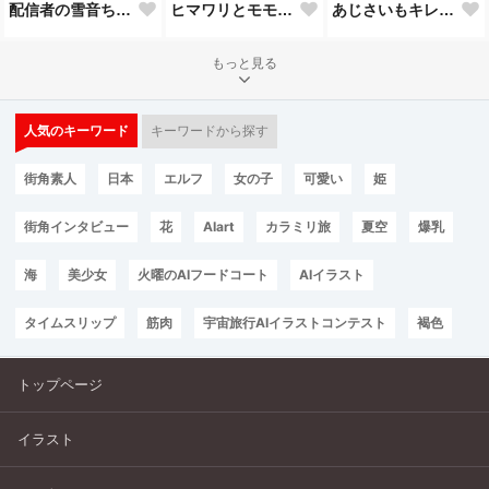
配信者の雪音ちゃん
ヒマワリとモモちゃん♥
あじさいもキレイだね♥
もっと見る
人気のキーワード
キーワードから探す
街角素人
日本
エルフ
女の子
可愛い
姫
街角インタビュー
花
AIart
カラミリ旅
夏空
爆乳
海
美少女
火曜のAIフードコート
AIイラスト
タイムスリップ
筋肉
宇宙旅行AIイラストコンテスト
褐色
トップページ
イラスト