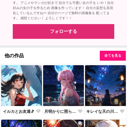
す。 アニメやマンガが好きで 自分でも可愛い女の子を いや！自分
好みの女の子を作るため 画像を作っています！ 自分の妄想を具現
化しているんですね〜 自分のページで無料の画像集を 配ってま
す。 感想ください！ よろしくです！！
フォローする
他の作品
全てを見る
モモ
夜宵
イルカとお友達🎵
月明かりに照らされて🎵
キレイな天の川が一面に…