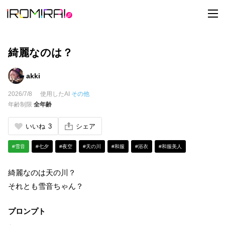
t
o
g
g
l
e
綺麗なのは？
n
a
v
akki
i
g
2026/7/8
使用したAI
その他
a
t
年齢制限
全年齢
i
o
n
いいね
3
シェア
#雪音
#七夕
#夜空
#天の川
#和服
#浴衣
#和服美人
綺麗なのは天の川？
それとも雪音ちゃん？
プロンプト