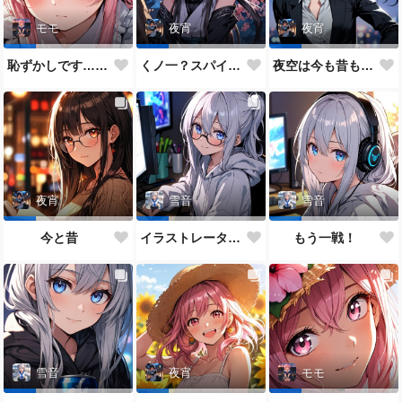
モモ
夜宵
夜宵
恥ずかしです…ご主人様♥
くノ一？スパイ？どっちがいいかな？
夜空は今も昔も変わらないね♥
夜宵
雪音
雪音
今と昔
イラストレーター雪音ちゃん🎵
もう一戦！
雪音
夜宵
モモ