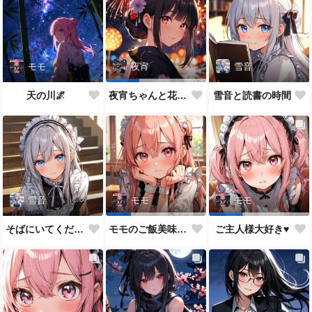
モモ
雪音
夜宵
天の川🌌
雪音と読書の時間
夜宵ちゃんと花火大会
雪音
モモ
モモ
そばにいてください♥
モモのご飯美味しい？
ご主人様大好き♥