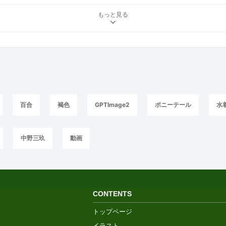
もっと見る
百合
褐色
GPTImage2
ポニーテール
水
中野三玖
動画
CONTENTS
トップページ
イラスト