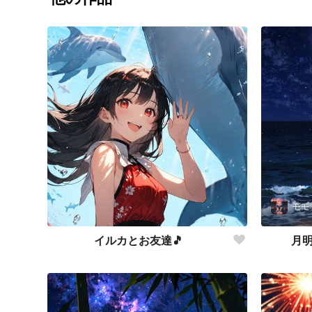
モモ
イルカとお友達🎵
月明