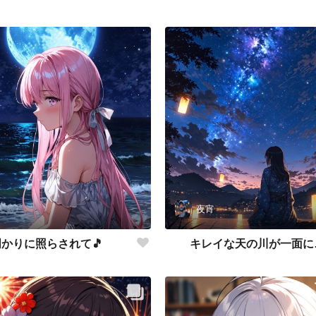
夜宵
かりに照らされて🎵
キレイな天の川が一面に