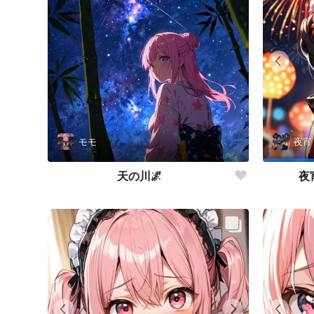
モモ
夜宵
天の川🌌
夜