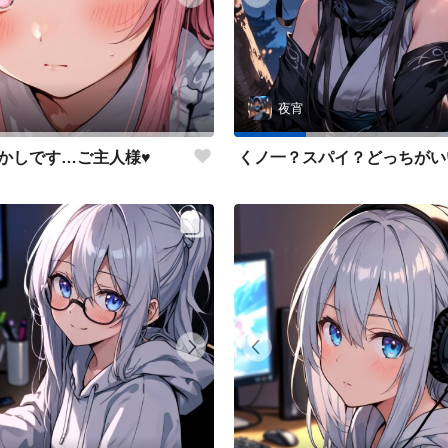
夜宵
かしです…ご主人様♥