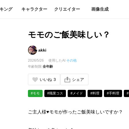
キング
キャラクター
クリエイター
画像生成
モモのご飯美味しい？
akki
2026/5/26
使用したAI
その他
年齢制限
全年齢
いいね
3
シェア
#モモ
#職業コス
#メイド
#料理
#手料理
ご主人様♥モモが作ったご飯美味しいですか？