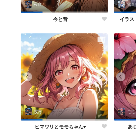
夜宵
雪音
今と昔
イラス
夜宵
モモ
ヒマワリとモモちゃん♥
あ