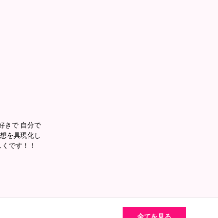
好きで 自分で
妄想を具現化し
しくです！！
全てを見る