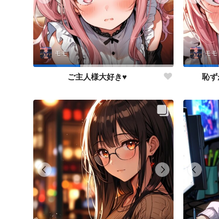
モモ
モモ
ご主人様大好き♥
恥ず