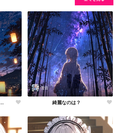
雪音
…
綺麗なのは？