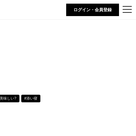
t
ログイン・会員登録
o
g
g
l
e
n
a
v
i
g
a
t
i
o
n
#美味しい?
#添い寝