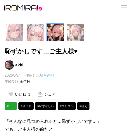
t
o
g
g
l
e
n
a
v
i
恥ずかしです…ご主人様♥
g
a
t
i
akki
o
n
2026/5/24
使用したAI
その他
年齢制限
全年齢
いいね
3
シェア
#モモ
#メイド
#恥ずかしい
#ウルウル
#萌え
「そんなに見つめられると…恥ずかしいです…」
でも、ご主人様の前だと