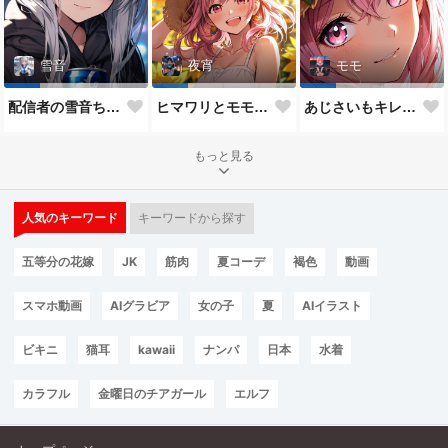
雪音
夜宵
モモ
配信者の雪音ちゃん
ヒマワリとモモちゃん♥
あじさいもキレイだね♥
もっと見る
人気のキーワード
キーワードから探す
五等分の花嫁
JK
筋肉
夏コーデ
褐色
動画
スマホ動画
AIグラビア
女の子
夏
AIイラスト
ビキニ
猫耳
kawaii
ナンパ
日本
水着
カラフル
金曜日のチアガール
エルフ