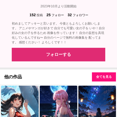
2023年10月より活動開始
152
25
32
投稿
フォロー
フォロワー
初めましてアッキーと言います。 今後ともよろしくお願いしま
す。 アニメやマンガが好きで 自分でも可愛い女の子を いや！自分
好みの女の子を作るため 画像を作っています！ 自分の妄想を具現
化しているんですね〜 自分のページで無料の画像集を 配ってま
す。 感想ください！ よろしくです！！
フォローする
他の作品
全てを見る