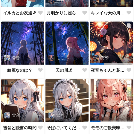
モモ
夜宵
イルカとお友達🎵
月明かりに照らされて🎵
キレイな天の川が一面に…
雪音
モモ
夜宵
綺麗なのは？
天の川🌌
夜宵ちゃんと花火大会
雪音
雪音
モモ
雪音と読書の時間
そばにいてください♥
モモのご飯美味しい？