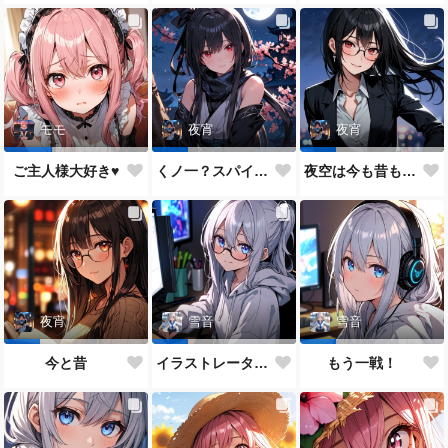
モモ
夜宵
夜宵
ご主人様大好き♥
くノ一？スパイ？どっちがいいかな？
夜空は今も昔も変わらないね♥
夜宵
雪音
雪音
今と昔
イラストレーター雪音ちゃん🎵
もう一戦！