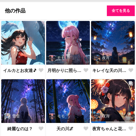
他の作品
全てを見る
モモ
夜宵
イルカとお友達🎵
月明かりに照らされて🎵
キレイな天の川が一面に…
雪音
モモ
夜宵
綺麗なのは？
天の川🌌
夜宵ちゃんと花火大会