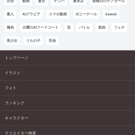
百合
動画
夏空
ナンパ
夏休み
金曜日のチアガール
素人
AIグラビア
スマホ動画
ポニーテール
kawaii
褐色
火曜のAIフードコート
花
バトル
筋肉
フェチ
美少女
うちの子
田舎
トップページ
イラスト
フォト
ランキング
キャラクター
クリエイター検索