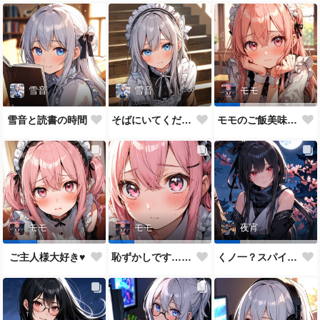
雪音
雪音
モモ
雪音と読書の時間
そばにいてください♥
モモのご飯美味しい？
モモ
モモ
夜宵
ご主人様大好き♥
恥ずかしです…ご主人様♥
くノ一？スパイ？どっちがいいかな？