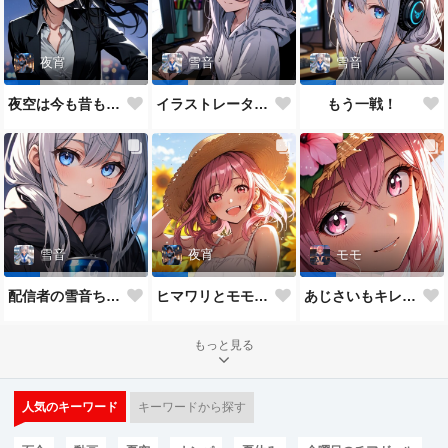
夜宵
雪音
雪音
夜空は今も昔も変わらないね♥
イラストレーター雪音ちゃん🎵
もう一戦！
雪音
夜宵
モモ
配信者の雪音ちゃん
ヒマワリとモモちゃん♥
あじさいもキレイだね♥
もっと見る
人気のキーワード
キーワードから探す