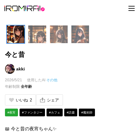
t
o
g
g
l
e
n
a
v
i
今と昔
g
a
t
i
akki
o
n
2026/5/21
使用したAI
その他
年齢制限
全年齢
いいね
2
シェア
#夜宵
#ファンタジー
#カフェ
#読書
#魔術師
📖 今と昔の夜宵ちゃん✨