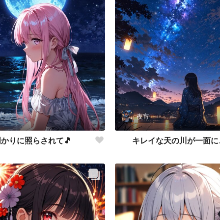
夜宵
かりに照らされて🎵
キレイな天の川が一面に