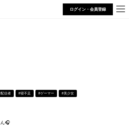
t
ログイン・会員登録
o
g
g
l
e
n
a
v
i
g
a
t
i
o
n
#配信者
#寝不足
#ゲーマー
#美少女
ん🎧