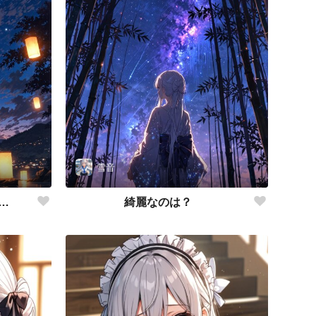
雪音
…
綺麗なのは？