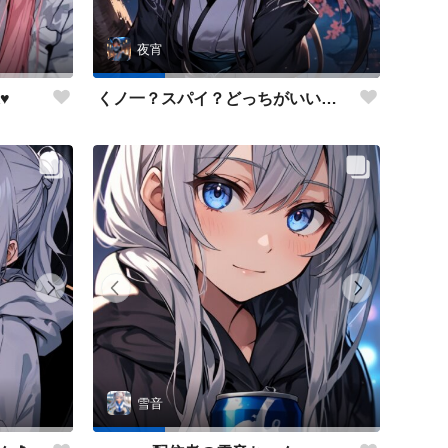
夜宵
♥
くノ一？スパイ？どっちがいいかな？
雪音