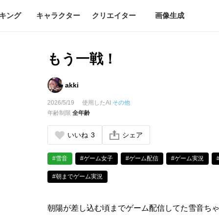
キング
キャラクター
クリエイター
画像生成
もう一戦！
akki
2026/5/19
使用したAI
その他
年齢制限
全年齢
いいね
3
シェア
#雪音
#ゲーム女子
#ゲーム配信
#ゲーム実況
#朝までゲーム実況
朝陽が差し込む頃までゲーム配信してた雪音ちゃ