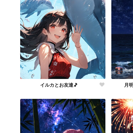
モモ
イルカとお友達🎵
月明