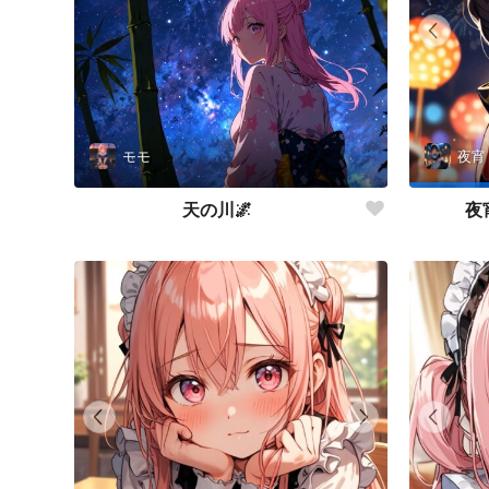
モモ
夜宵
天の川🌌
夜