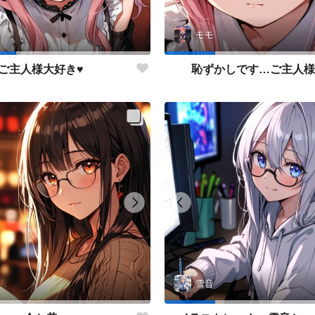
モモ
ご主人様大好き♥
恥ずかしです…ご主人様
雪音