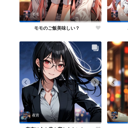
モモ
モモ
モモのご飯美味しい？
夜宵
夜宵