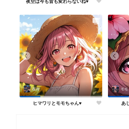
夜空は今も昔も変わらないね♥
夜宵
モモ
ヒマワリとモモちゃん♥
あ