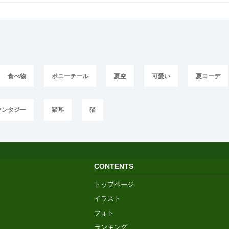
食べ物
ポニーテール
夏空
可愛い
夏コーデ
ァンタジー
猫耳
猫
CONTENTS
トップページ
イラスト
フォト
ランキング