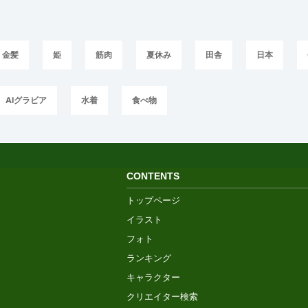
金髪
姫
筋肉
夏休み
田舎
日本
AIグラビア
水着
食べ物
CONTENTS
トップページ
イラスト
フォト
ランキング
キャラクター
クリエイター検索