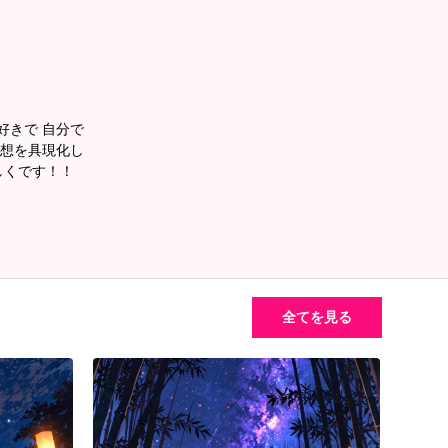
好きで 自分で
妄想を具現化し
しくです！！
全てを見る