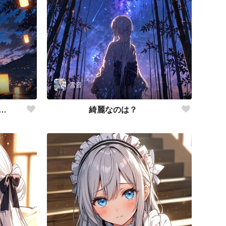
雪音
…
綺麗なのは？