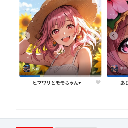
夜宵
モモ
ヒマワリとモモちゃん♥
あ