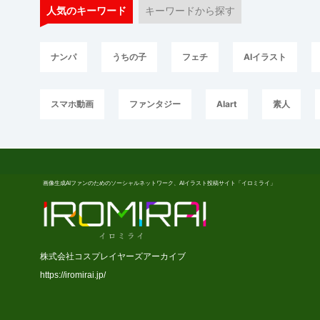
人気のキーワード
キーワードから探す
ナンパ
うちの子
フェチ
AIイラスト
スマホ動画
ファンタジー
AIart
素人
画像生成AIファンのためのソーシャルネットワーク、AIイラスト投稿サイト「イロミライ」
株式会社コスプレイヤーズアーカイブ
https://iromirai.jp/