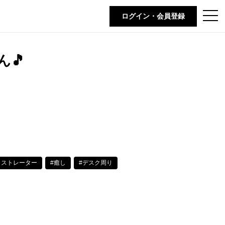
t
ログイン・会員登録
o
g
g
l
e
🎵
n
a
v
i
g
a
t
i
o
n
ラストレーター
#癒し
#デスク周り