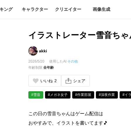
キング
キャラクター
クリエイター
画像生成
イラストレーター雪音ちゃん
akki
2026/5/20
使用したAI
その他
年齢制限
全年齢
いいね
2
シェア
#雪音
#メガネ女子
#作業部屋
#深夜作業
#イ
この日の雪音ちゃんはゲーム配信は
おやすみで、イラストを書いてます🎵