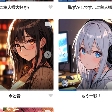
ご主人様大好き♥
恥ずかしです…ご主人様
雪音
今と昔
もう一戦！