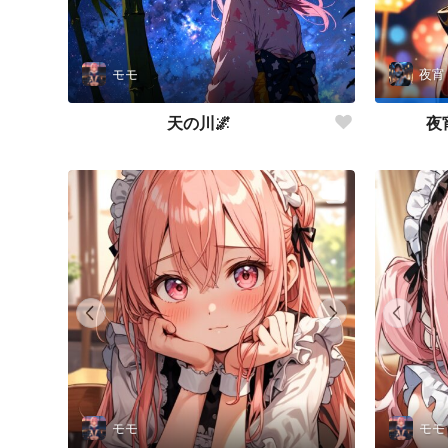
モモ
夜宵
天の川🌌
夜
モモ
モモ