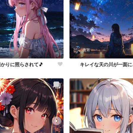
夜宵
かりに照らされて🎵
キレイな天の川が一面に