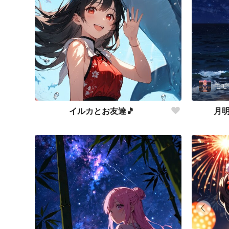
モモ
イルカとお友達🎵
月明