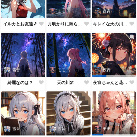
モモ
夜宵
イルカとお友達🎵
月明かりに照らされて🎵
キレイな天の川が一面に…
雪音
モモ
夜宵
綺麗なのは？
天の川🌌
夜宵ちゃんと花火大会
雪音
雪音
モモ