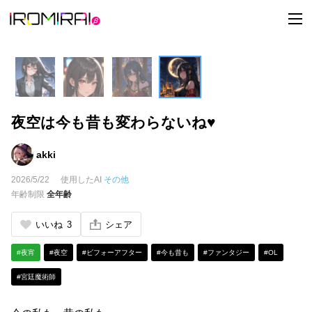
t
o
g
g
l
e
n
a
v
i
夜空は今も昔も変わらないね♥
g
a
t
i
akki
o
n
2026/5/22
使用したAI
その他
年齢制限
全年齢
いいね
3
シェア
#夜宵
#夜空
#ビフォーアフター
#今も昔も
#ファンタジー
#OL
#宮廷魔術師