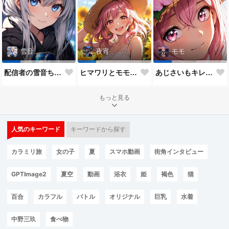
雪音
夜宵
モモ
配信者の雪音ちゃん
ヒマワリとモモちゃん♥
あじさいもキレイだね♥
もっと見る
人気のキーワード
キーワードから探す
カラミリ旅
女の子
夏
スマホ動画
街角インタビュー
GPTImage2
夏空
動画
浴衣
姫
褐色
猫
百合
カラフル
バトル
オリジナル
巨乳
水着
中野三玖
食べ物