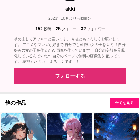
akki
2023年10月より活動開始
152
25
32
投稿
フォロー
フォロワー
初めましてアッキーと言います。 今後ともよろしくお願いしま
す。 アニメやマンガが好きで 自分でも可愛い女の子を いや！自分
好みの女の子を作るため 画像を作っています！ 自分の妄想を具現
化しているんですね〜 自分のページで無料の画像集を 配ってま
す。 感想ください！ よろしくです！！
フォローする
他の作品
全てを見る