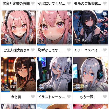
雪音と読書の時間
そばにいてください♥
モモのご飯美味しい？
モモ
モモ
夜宵
ご主人様大好き♥
恥ずかしです…ご主人様♥
くノ一？スパイ？どっちがいいかな？
夜宵
雪音
雪音
今と昔
イラストレーター雪音ちゃん🎵
もう一戦！