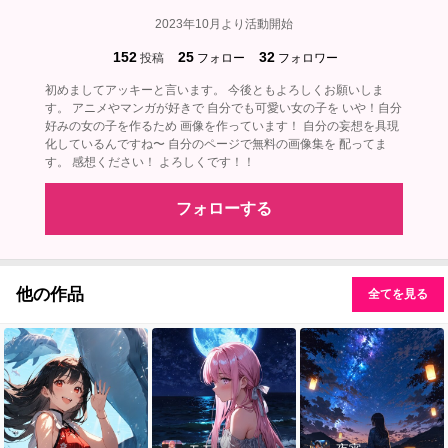
2023年10月より活動開始
152
25
32
投稿
フォロー
フォロワー
初めましてアッキーと言います。 今後ともよろしくお願いしま
す。 アニメやマンガが好きで 自分でも可愛い女の子を いや！自分
好みの女の子を作るため 画像を作っています！ 自分の妄想を具現
化しているんですね〜 自分のページで無料の画像集を 配ってま
す。 感想ください！ よろしくです！！
フォローする
他の作品
全てを見る