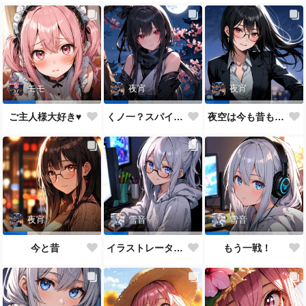
モモ
夜宵
夜宵
ご主人様大好き♥
くノ一？スパイ？どっちがいいかな？
夜空は今も昔も変わらないね♥
夜宵
雪音
雪音
今と昔
イラストレーター雪音ちゃん🎵
もう一戦！