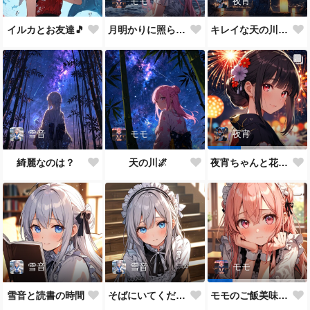
モモ
夜宵
イルカとお友達🎵
月明かりに照らされて🎵
キレイな天の川が一面に…
雪音
モモ
夜宵
綺麗なのは？
天の川🌌
夜宵ちゃんと花火大会
雪音
雪音
モモ
雪音と読書の時間
そばにいてください♥
モモのご飯美味しい？