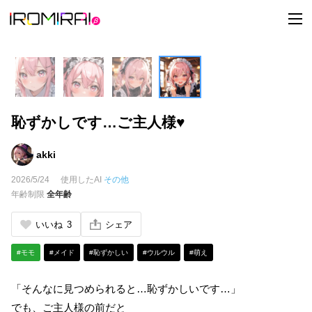
t
o
g
g
l
e
n
a
v
i
恥ずかしです…ご主人様♥
g
a
t
i
akki
o
n
2026/5/24
使用したAI
その他
年齢制限
全年齢
いいね
3
シェア
#モモ
#メイド
#恥ずかしい
#ウルウル
#萌え
「そんなに見つめられると…恥ずかしいです…」
でも、ご主人様の前だと