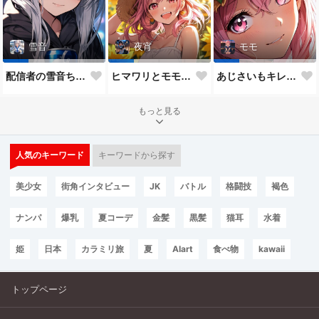
雪音
夜宵
モモ
配信者の雪音ちゃん
ヒマワリとモモちゃん♥
あじさいもキレイだね♥
もっと見る
人気のキーワード
キーワードから探す
美少女
街角インタビュー
JK
バトル
格闘技
褐色
ナンパ
爆乳
夏コーデ
金髪
黒髪
猫耳
水着
姫
日本
カラミリ旅
夏
AIart
食べ物
kawaii
トップページ