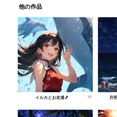
他の作品
モモ
イルカとお友達🎵
月明