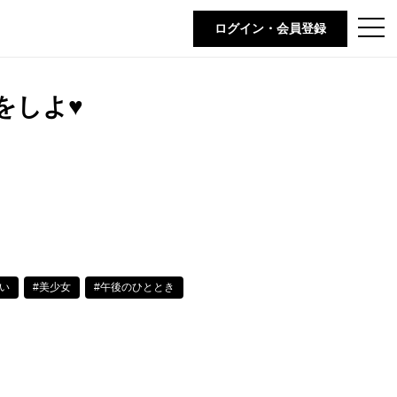
t
ログイン・会員登録
o
g
g
l
e
をしよ♥
n
a
v
i
g
a
t
i
o
n
愛い
#美少女
#午後のひととき