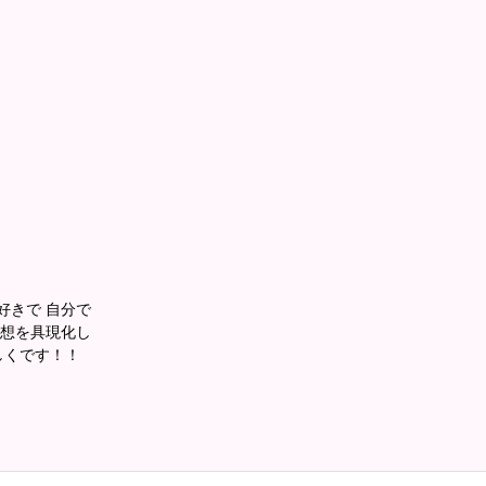
好きで 自分で
妄想を具現化し
しくです！！