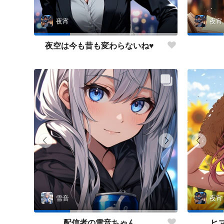
夜宵
夜宵
夜空は今も昔も変わらないね♥
雪音
夜宵
配信者の雪音ちゃん
ヒ