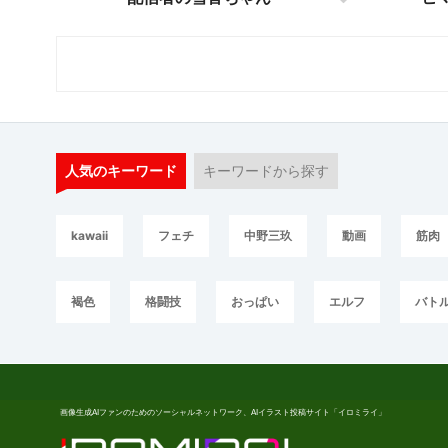
人気のキーワード
キーワードから探す
kawaii
フェチ
中野三玖
動画
筋肉
褐色
格闘技
おっぱい
エルフ
バト
画像生成AIファンのためのソーシャルネットワーク、AIイラスト投稿サイト「イロミライ」