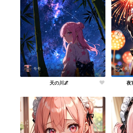
モモ
夜宵
天の川🌌
夜