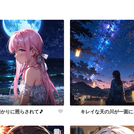
夜宵
かりに照らされて🎵
キレイな天の川が一面に