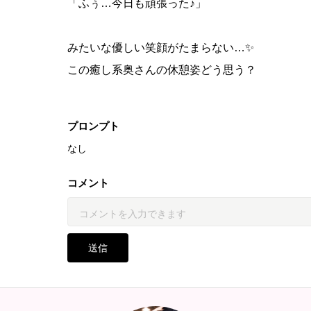
「ふぅ…今日も頑張った♪」
みたいな優しい笑顔がたまらない…✨
この癒し系奥さんの休憩姿どう思う？
一緒に朝のコーヒー飲みたい派？それとももっ
プロンプト
なし
教えてください〜！
コメント
送信