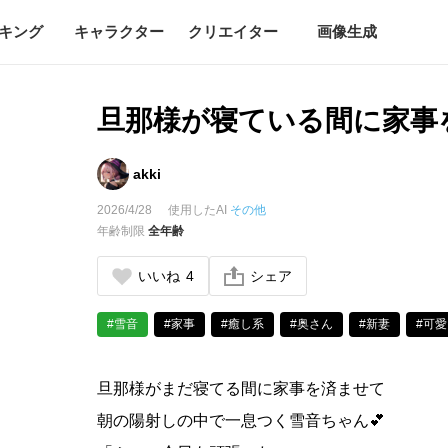
キング
キャラクター
クリエイター
画像生成
旦那様が寝ている間に家事
akki
2026/4/28
使用したAI
その他
年齢制限
全年齢
いいね
4
シェア
#雪音
#家事
#癒し系
#奥さん
#新妻
#可
旦那様がまだ寝てる間に家事を済ませて
朝の陽射しの中で一息つく雪音ちゃん💕