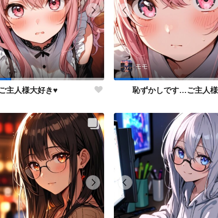
モモ
ご主人様大好き♥
恥ずかしです…ご主人様