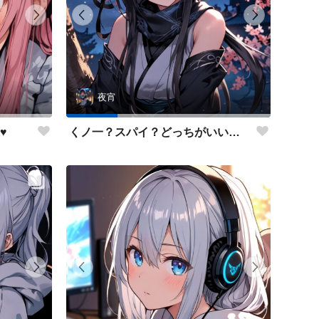
夜宵
♥
くノ一？スパイ？どっちがいいかな？