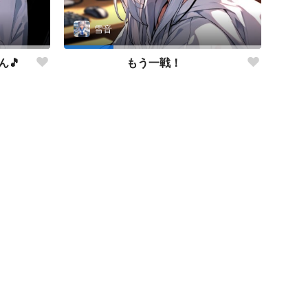
雪音
🎵
もう一戦！