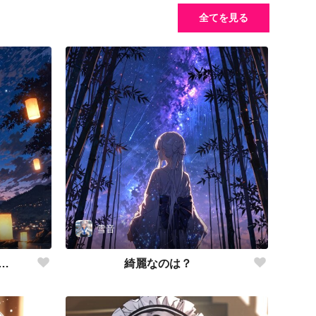
全てを見る
雪音
…
綺麗なのは？