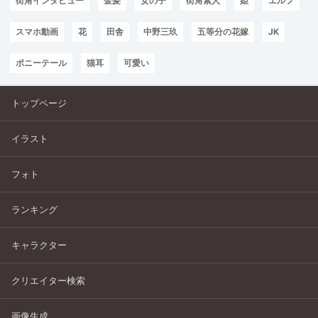
街角インタビュー
金髪
女の子
街角素人
姫
エルフ
スマホ動画
花
田舎
中野三玖
五等分の花嫁
JK
ポニーテール
猫耳
可愛い
トップページ
イラスト
フォト
ランキング
キャラクター
クリエイター検索
画像生成