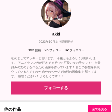
akki
2023年10月より活動開始
152
25
32
投稿
フォロー
フォロワー
初めましてアッキーと言います。 今後ともよろしくお願いしま
す。 アニメやマンガが好きで 自分でも可愛い女の子を いや！自分
好みの女の子を作るため 画像を作っています！ 自分の妄想を具現
化しているんですね〜 自分のページで無料の画像集を 配ってま
す。 感想ください！ よろしくです！！
フォローする
他の作品
全てを見る