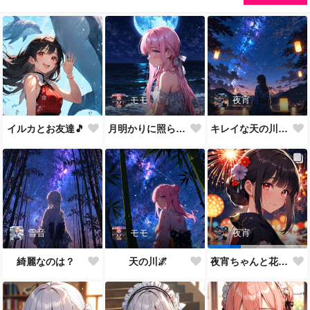
モモ
夜宵
イルカとお友達🎵
月明かりに照らされて🎵
キレイな天の川が一面に…
雪音
モモ
夜宵
綺麗なのは？
天の川🌌
夜宵ちゃんと花火大会