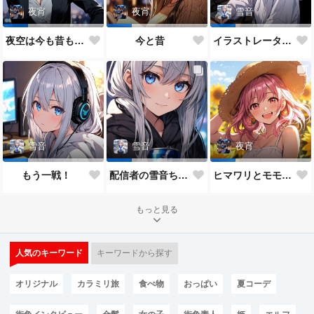
夜宵
夜宵
雪音
夜空は今も昔も変わらないね♥
今と昔
イラストレーター雪音ちゃん🎵
雪音
雪音
夜宵
もう一戦！
配信者の雪音ちゃん
ヒマワリとモモちゃん♥
もっと見る
人気のキーワード
キーワードから探す
オリジナル
カラミリ旅
食べ物
おっぱい
夏コーデ