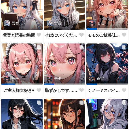
雪音
雪音
モモ
雪音と読書の時間
そばにいてください♥
モモのご飯美味しい？
モモ
モモ
夜宵
ご主人様大好き♥
恥ずかしです…ご主人様♥
くノ一？スパイ？どっちがいいかな？