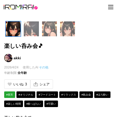
t
o
g
g
l
e
n
a
v
i
楽しい呑み会🎵
g
a
t
i
akki
o
n
2026/4/24
使用したAI
その他
年齢制限
全年齢
いいね
3
シェア
#夜宵
#オリジナル
#フードコート
#リラックス
#飲み会
#ほろ酔い
#楽しい時間
#酔っぱらい
#可愛い