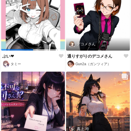
デコメさん
ぶい❤
通りすがりのデコメさん
タミー
Gun2a（ガンツィア）
真上 玲