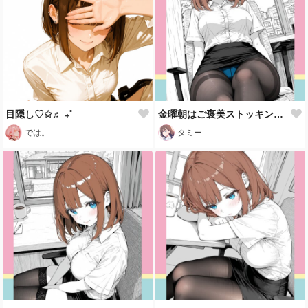
目隠し♡✩♬ ₊˚
金曜朝はご褒美ストッキング🖤
では。
タミー