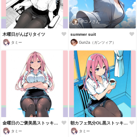
デコメさん
木曜日がんばりタイツ
summer suit
タミー
Gun2a（ガンツィア）
金曜日のご褒美黒ストッキング🖤
朝カフェ気分OL黒ストッキング
タミー
タミー