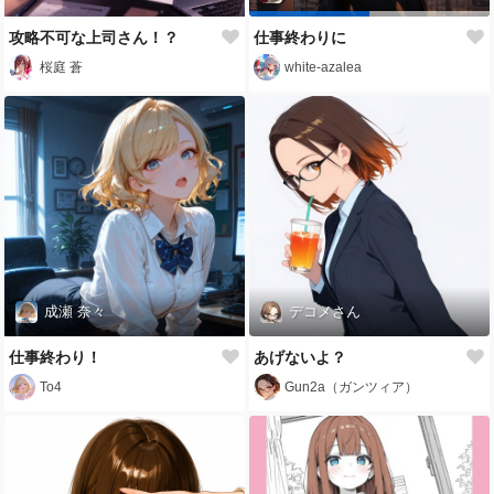
攻略不可な上司さん！？
仕事終わりに
桜庭 蒼
white-azalea
成瀬 奈々
デコメさん
仕事終わり！
あげないよ？
To4
Gun2a（ガンツィア）