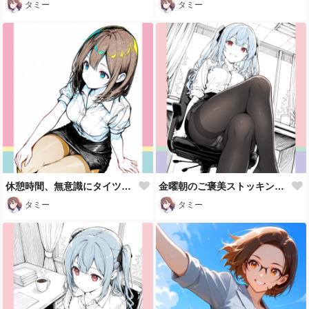
タミー
タミー
休憩時間、無意識にタイツを触る
金曜朝のご褒美ストッキング🖤
タミー
タミー