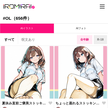
t
o
g
g
#OL（656件）
l
e
n
AIイラスト
AIフォト
a
v
i
すべて
呪文あり
全年齢
R-18
g
a
t
i
o
n
夏休み直前ご褒美ストッキング
ちょっと蒸れるストッキングOL