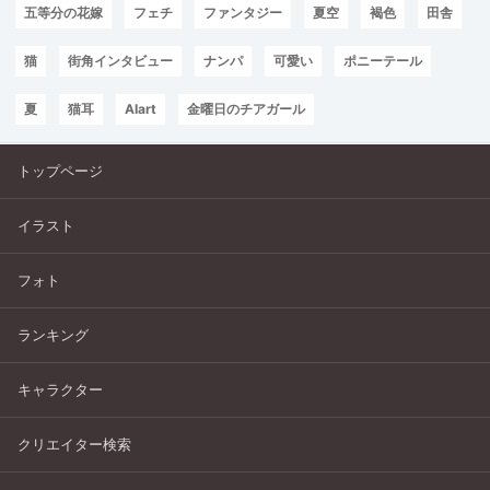
五等分の花嫁
フェチ
ファンタジー
夏空
褐色
田舎
猫
街角インタビュー
ナンパ
可愛い
ポニーテール
夏
猫耳
AIart
金曜日のチアガール
トップページ
イラスト
フォト
ランキング
キャラクター
クリエイター検索