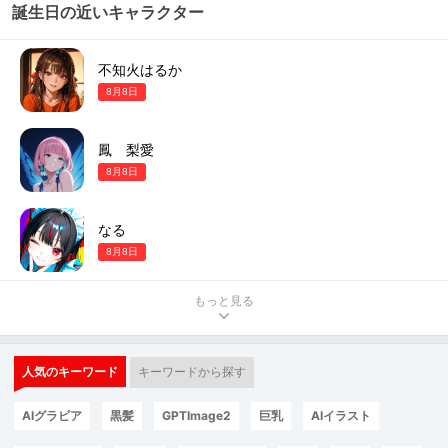
誕生日の近いキャラクター
不知火はるか
8月8日
鳳 梨愛
8月8日
なる
8月8日
もっと見る
人気のキーワード
キーワードから探す
AIグラビア
黒髪
GPTImage2
巨乳
AIイラスト