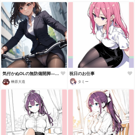
気付かぬOLの無防備開脚―黒パンスト越しに輝く純白の奇跡
祝日のお仕事
榊原大造
タミー