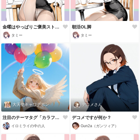
金曜はやっぱりご褒美ストッキング❤
朝活OL脚
タミー
タミー
大天使キャワテポン
デコメさん
注目のテーマタグ「カラフル」を開催いたします!※プロンプト有り
デコメですが何か？
イロミライの中の人
Gun2a（ガンツィア）