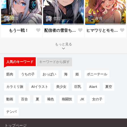
雪音
雪音
夜宵
もう一戦！
配信者の雪音ちゃん
ヒマワリとモモちゃん♥
もっと見る
人気のキーワード
キーワードから探す
筋肉
うちの子
おっぱい
海
姫
ポニーテール
カラミリ旅
AIイラスト
美少女
巨乳
AIart
夏空
動画
百合
夏
褐色
格闘技
JK
女の子
ナンパ
トップページ