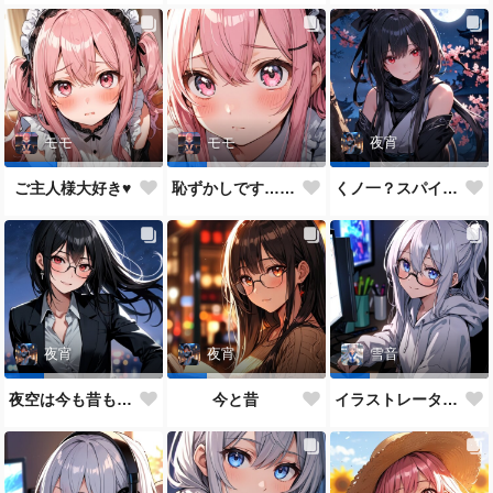
モモ
モモ
夜宵
ご主人様大好き♥
恥ずかしです…ご主人様♥
くノ一？スパイ？どっちがいいかな？
夜宵
夜宵
雪音
夜空は今も昔も変わらないね♥
今と昔
イラストレーター雪音ちゃん🎵