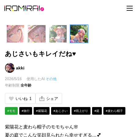
t
o
g
g
l
e
n
a
v
i
あじさいもキレイだね♥
g
a
t
i
akki
o
n
2026/5/16
使用したAI
その他
年齢制限
全年齢
いいね
1
シェア
#モモ
#旅行
#紫陽花
#あじさい
#雨上がり
#庭
#麦わら帽子
紫陽花と麦わら帽子のモモちゃん🌸
夏の庭でこんな笑顔見られたら幸せすぎる…💕