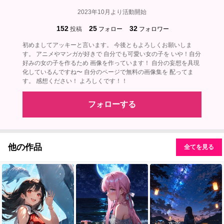
2023年10月より活動開始
152
25
32
投稿
フォロー
フォロワー
初めましてアッキーと言います。 今後ともよろしくお願いしま
す。 アニメやマンガが好きで 自分でも可愛い女の子を いや！自分
好みの女の子を作るため 画像を作っています！ 自分の妄想を具現
化しているんですね〜 自分のページで無料の画像集を 配ってま
す。 感想ください！ よろしくです！！
フォローする
他の作品
全てを見る