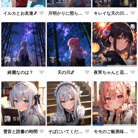
モモ
夜宵
イルカとお友達🎵
月明かりに照らされて🎵
キレイな天の川が一面に…
雪音
モモ
夜宵
綺麗なのは？
天の川🌌
夜宵ちゃんと花火大会
雪音
雪音
モモ
雪音と読書の時間
そばにいてください♥
モモのご飯美味しい？